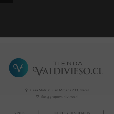
Casa Matriz: Juan Mitjans 200, Macul
Sac@grupovaldivieso.cl
VINOS
LICORES Y DESTILADOS