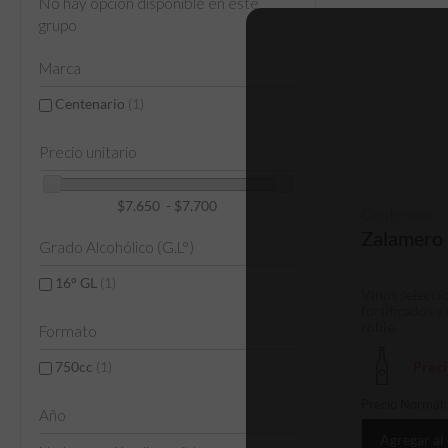
No hay opción disponible en este
grupo
Marca
Centenario
(1)
Precio unitario
$7.650 - $7.700
Centenario
Zalamero 
Grado Alcohólico (G.L°)
16° GL
(1)
Vinos selecci
fortificados y
roble.
Formato
750cc
(1)
Prec
Precio Normal
Año
Agregar al