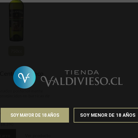
750cc
Centenario Seco
onados posteriormente
 envejecidos en barricas de
$7.132
io Oferta
SOY MENOR DE 18 AÑOS
SOY MAYOR DE 18 AÑOS
:
$
8.390
 carro
Ver producto