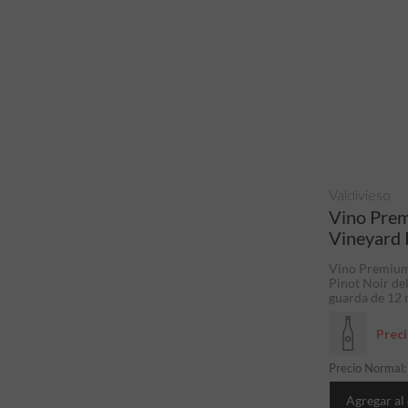
Valdivieso
Vino Prem
Vineyard 
Vino Premium 
Pinot Noir del
guarda de 12 m
Prec
Precio Normal
Agregar al