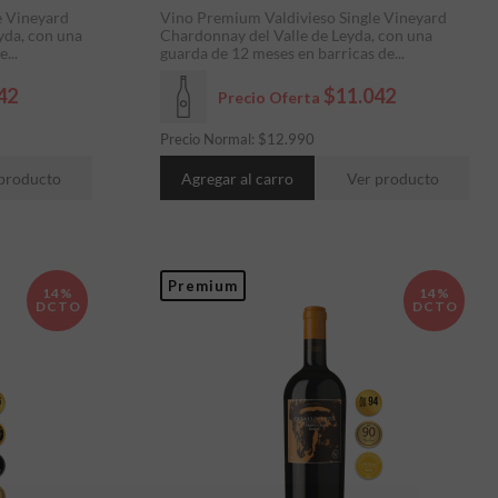
e Vineyard
Vino Premium Valdivieso Single Vineyard
yda, con una
Chardonnay del Valle de Leyda, con una
...
guarda de 12 meses en barricas de...
42
$11.042
Precio Oferta
Precio Normal:
$
12.990
producto
Agregar al carro
Ver producto
Premium
14%
14%
DCTO
DCTO