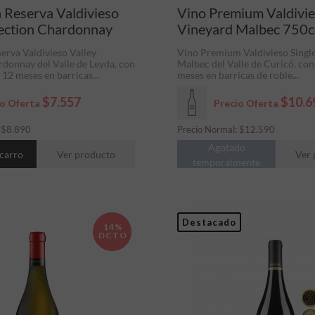
 Reserva Valdivieso
Vino Premium Valdivie
lection Chardonnay
Vineyard Malbec 750c
erva Valdivieso Valley
Vino Premium Valdivieso Singl
rdonnay del Valle de Leyda, con
Malbec del Valle de Curicó, co
12 meses en barricas...
meses en barricas de roble...
$7.557
$10.6
io Oferta
Precio Oferta
:
$
8.890
Precio Normal:
$
12.590
Agotado
 carro
Ver producto
Ver 
temporalmente
Destacado
14%
DCTO