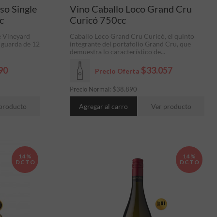
so Single
Vino Caballo Loco Grand Cru
c
Curicó 750cc
e Vineyard
Caballo Loco Grand Cru Curicó, el quinto
n guarda de 12
integrante del portafolio Grand Cru, que
demuestra lo característico de...
90
$33.057
Precio Oferta
Precio Normal:
$
38.890
producto
Agregar al carro
Ver producto
14%
14%
DCTO
DCTO