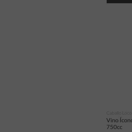
Caballo Loco
Vino Ícon
750cc