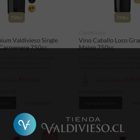
750cc
750cc
Caballo Loco
ium Valdivieso Single
Vino Caballo Loco Gr
 Carmenere 750cc
Maipo 750cc
Valdivieso Single Vineyard
El Vino Super Premium Caball
 Valle de Peumo, con una
Cru Maipo, nos entrega la elega
eses en barricas de roble...
estructura típica del Valle del M
$11.042
$33.0
io Oferta
Precio Oferta
:
$
12.990
Precio Normal:
$
38.890
 carro
Ver producto
Agregar al carro
Ver 
14%
DCTO