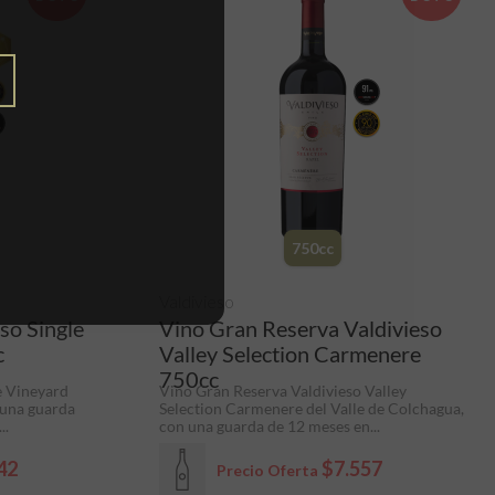
750cc
Valdivieso
so Single
Vino Gran Reserva Valdivieso
c
Valley Selection Carmenere
750cc
e Vineyard
Vino Gran Reserva Valdivieso Valley
 una guarda
Selection Carmenere del Valle de Colchagua,
..
con una guarda de 12 meses en...
42
$7.557
Precio Oferta