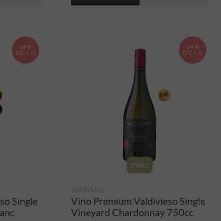
14%
14%
DCTO
DCTO
750cc
Valdivieso
so Single
Vino Premium Valdivieso Single
lanc
Vineyard Chardonnay 750cc