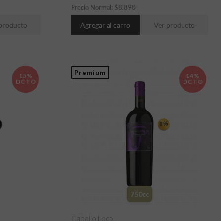
Precio Normal:
$
8.890
producto
Agregar al carro
Ver producto
Premium
15%
14%
DCTO
DCTO
750cc
Caballo Loco