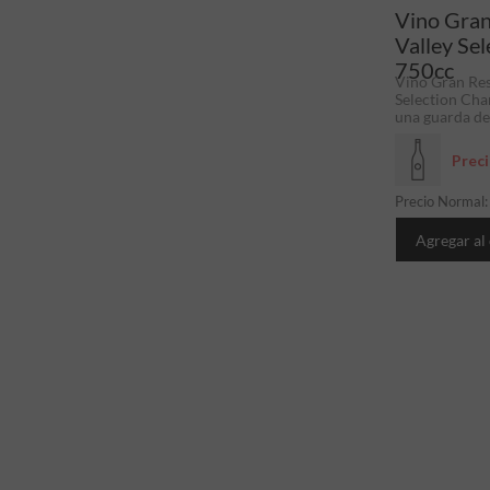
Vino Gran
Valley Se
750cc
Vino Gran Res
Selection Cha
una guarda de 
Prec
Precio Normal
Agregar al