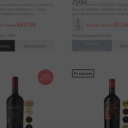
750cc
se produce en base a la mezcla
Vino Premium Valdivieso Singl
allo Loco Número 1” y una
Sauvignon Blanc del Valle de Le
os mejores viñedos...
guarda de 6 meses en barricas de
$61.192
$11.0
io Oferta
Precio Oferta
:
$
71.990
Precio Normal:
$
12.990
Agotado
 carro
Ver producto
Ver 
temporalmente
Premium
14%
DCTO