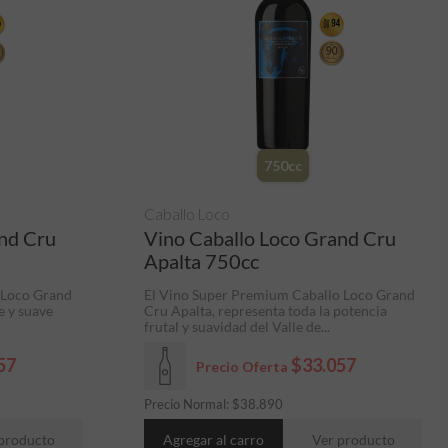
750cc
Caballo Loco
and Cru
Vino Caballo Loco Grand Cru
Apalta 750cc
 Loco Grand
El Vino Super Premium Caballo Loco Grand
e y suave
Cru Apalta, representa toda la potencia
frutal y suavidad del Valle de...
57
$33.057
Precio Oferta
Precio Normal:
$
38.890
producto
Agregar al carro
Ver producto