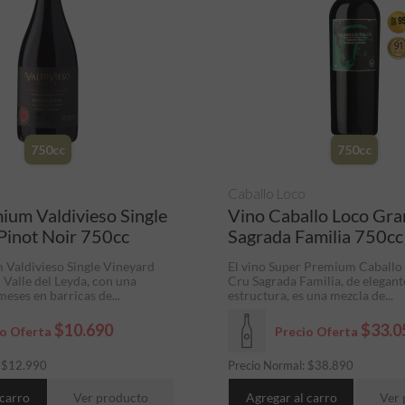
750cc
750cc
Caballo Loco
ium Valdivieso Single
Vino Caballo Loco Gr
Pinot Noir 750cc
Sagrada Familia 750cc
Valdivieso Single Vineyard
El vino Super Premium Caballo
 Valle del Leyda, con una
Cru Sagrada Familia, de elegant
eses en barricas de...
estructura, es una mezcla de...
$10.690
$33.0
io Oferta
Precio Oferta
:
$
12.990
Precio Normal:
$
38.890
 carro
Ver producto
Agregar al carro
Ver 