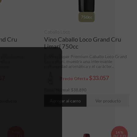
750cc
Caballo Loco
and Cru
Vino Caballo Loco Grand Cru
Limarí 750cc
o Loco Grand
El Vino Super Premium Caballo Loco Grand
ncia y
Cru Limarí, muestra una interesante
aipo...
complejidad aromática y el carácter...
57
$33.057
Precio Oferta
Precio Normal:
$
38.890
producto
Agregar al carro
Ver producto
14%
14%
DCTO
DCTO