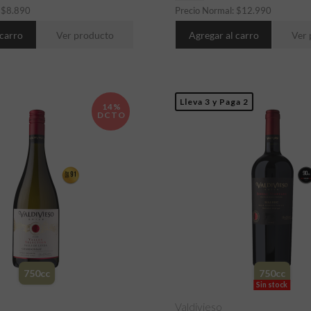
:
$
8.890
Precio Normal:
$
12.990
 carro
Ver producto
Agregar al carro
Ver 
Lleva 3 y Paga 2
14%
DCTO
750cc
750cc
Sin stock
Valdivieso