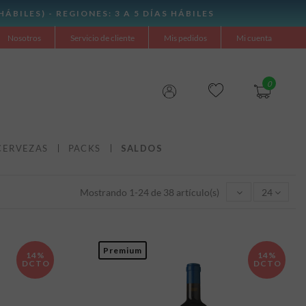
Nosotros
Servicio de cliente
Mis pedidos
Mi cuenta
0
CERVEZAS
PACKS
SALDOS
Mostrando 1-24 de 38 artículo(s)
24
Premium
14%
14%
DCTO
DCTO