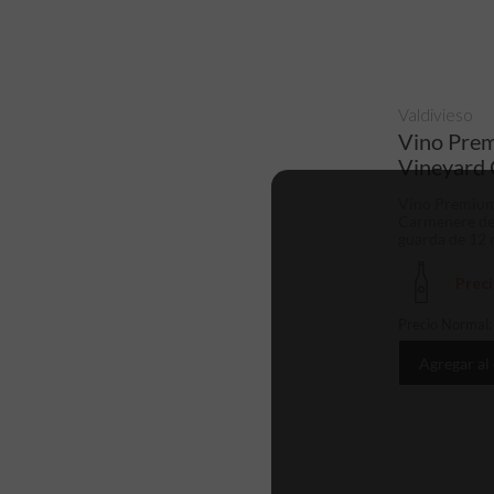
Valdivieso
Vino Prem
Vineyard
Vino Premium 
Carmenere del
guarda de 12 m
Prec
Precio Normal
Agregar al