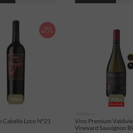
14%
DCTO
750cc
750cc
Sin stock
Valdivieso
o Caballo Loco N°21
Vino Premium Valdivie
Vineyard Sauvignon B