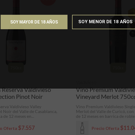
SOY MENOR DE 18 AÑOS
SOY MAYOR DE 18 AÑOS
750cc
750cc
Valdivieso
 Reserva Valdivieso
Vino Premium Valdivie
ection Pinot Noir
Vineyard Merlot 750c
erva Valdivieso Valley
Vino Premium Valdivieso Singl
t Noir del Valle de Casablanca,
Merlot del Valle de Curicó, con
a de 12 meses en...
de 12 meses en barrica de roble.
$7.557
$11.0
io Oferta
Precio Oferta