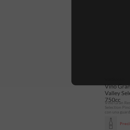
Valdivieso
Vino Gran
Valley Sel
750cc
Vino Gran Res
Selection Pino
con una guard
Prec