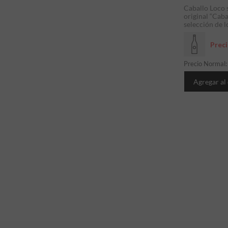
Caballo Loco 
original “Cab
selección de l
Prec
Precio Normal
Agregar al