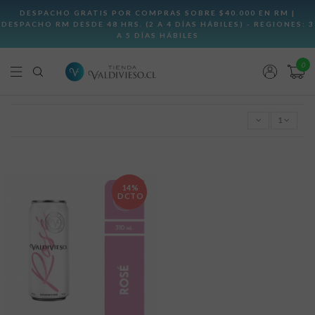
0
1
14%
DCTO