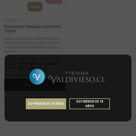
310ml
Valdivieso
Espumante Valdivieso Lata Rosé
310ml
Espumante en Lata Valdivieso Rose
310ML, perfecta para dos copas (¡o
incluso tres!), fácil de llevar y con la
medida...
$2.627
Precio Oferta
(Venta min. 12 unidades x
$31.518
)
Precio Normal:
$
3.090
Agregar al carro
Ver producto
SOY MENOR DE 18
SOY MAYOR DE 18 AÑOS
AÑOS