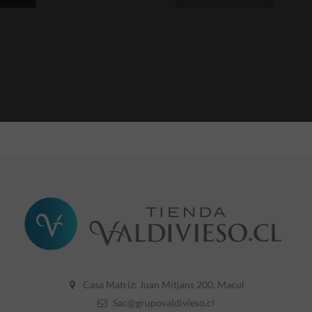
temporalmente
Casa Matriz: Juan Mitjans 200, Macul
Sac@grupovaldivieso.cl