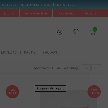
Nosotros
Servicio de cliente
Mis pedidos
Mi cuenta
0
CERVEZAS
PACKS
SALDOS
Mostrando 1-3 de 3 artículo(s)
3
Stopper de regalo
14%
18%
DCTO
DCTO