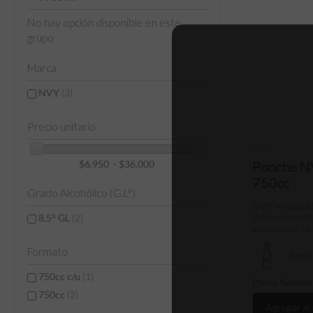
No hay opción disponible en este
grupo
Marca
NVY
(3)
Precio unitario
NVY
$6.950 - $36.000
Ponche N
750cc
Grado Alcohólico (G.L°)
NVY Maqui Bl
de espumante 
8,5° GL
(2)
arándanos, lo 
Formato
Prec
750cc c/u
(1)
Precio Normal
750cc
(2)
Agregar al