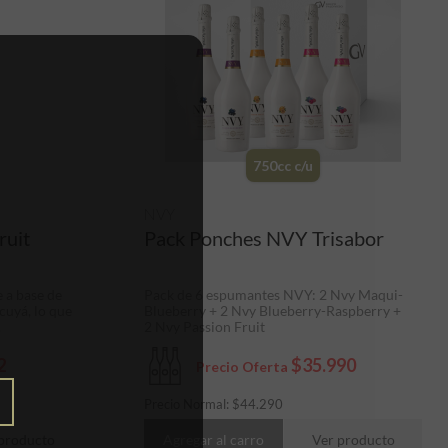
750cc c/u
NVY
ruit
Pack Ponches NVY Trisabor
 a base de
Pack de 6 espumantes NVY: 2 Nvy Maqui-
cuyá, lo que
Blueberry + 2 Nvy Blueberry-Raspberry +
.
2 Nvy Passion Fruit
2
$35.990
Precio Oferta
Precio Normal:
$
44.290
producto
Agregar al carro
Ver producto