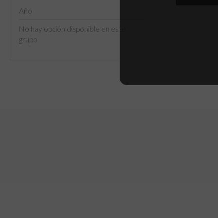
Año
No hay opción disponible en este
grupo