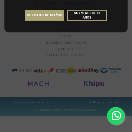
Casa Matriz: Juan Mitjans 200, Macul
Sac@grupovaldivieso.cl
SOY MENOR DE 18
SOY MAYOR DE 18 AÑOS
AÑOS
DENUNCIAS
ESPUMANTES
VINOS
LICORES Y DESTILADOS
OFERTAS
ATENCIÓN RECLAMOS
Terminos y condiciones de uso
Políticas de privacidad
Diseñado y desarrollado por
ANTDIGITAL.CL