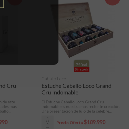
750ml
Sin stock
Caballo Loco
and Cru
Estuche Caballo Loco Grand
Cru Indomable
n de este
El Estuche Caballo Loco Grand Cru
edades mas
Indomable es nuestra más reciente creación.
allo...
Una presentación de lujo de la célebre...
990
$189.990
Precio Oferta