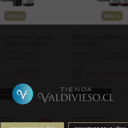
750cc c/u
750cc c/u
Valdivieso
ran Reserva Cabernet
Estuche Gran Reserva 
 - Sauvignon Blanc
Pinot Noir
 vinos Valdivieso Gran
Estuche con 2 vinos Valdivieso
 Selection, especial para
Reserva Valley Selection, especi
regalar.
$15.190
$15.1
io Oferta
Precio Oferta
:
$
19.990
Precio Normal:
$
19.990
 carro
Ver producto
Agregar al carro
Ver 
tellas
Pack 6 Botellas
22%
DCTO