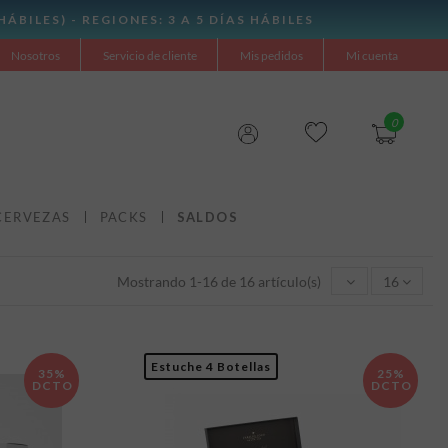
Nosotros
Servicio de cliente
Mis pedidos
Mi cuenta
0
CERVEZAS
PACKS
SALDOS
Mostrando 1-16 de 16 artículo(s)
16
Estuche 4 Botellas
35%
25%
DCTO
DCTO