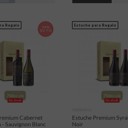
mente
ra Regalo
Estuche para Regalo
24%
DCTO
750cc c/u
750cc c/u
Sin stock
Sin stock
Valdivieso
Premium Cabernet
Estuche Premium Syrah
 - Sauvignon Blanc
Noir