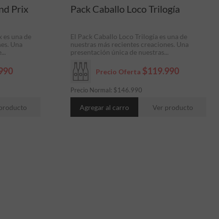
nd Prix
Pack Caballo Loco Trilogía
x es una de
El Pack Caballo Loco Trilogía es una de
nes. Una
nuestras más recientes creaciones. Una
...
presentación única de nuestras...
990
$119.990
Precio Oferta
Precio Normal:
$
146.990
producto
Agregar al carro
Ver producto