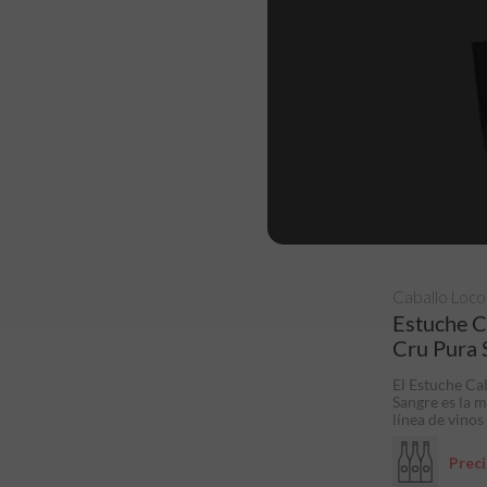
Caballo Loco
Estuche C
Cru Pura 
El Estuche Ca
Sangre es la 
línea de vinos
Prec