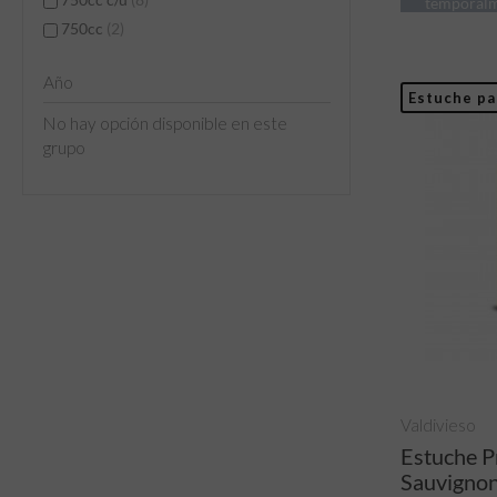
temporal
750cc
(2)
Año
Estuche pa
No hay opción disponible en este
grupo
Valdivieso
Estuche 
Sauvignon