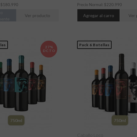
:
$
180.990
Precio Normal:
$
220.990
do
Ver producto
Agregar al carro
Ver 
mente
las
Pack 6 Botellas
27%
DCTO
750ml
750ml
Caballo Loco