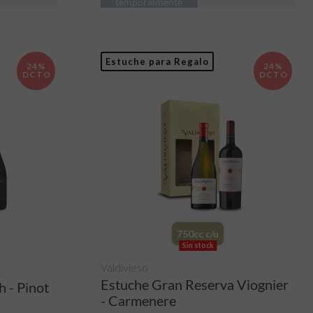
temporalmente
Estuche para Regalo
24%
24%
DCTO
DCTO
750cc c/u
Sin stock
Valdivieso
Estuche Gran Reserva Viognier
 - Pinot
- Carmenere