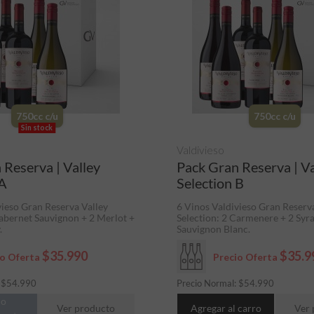
750cc c/u
750cc c/u
Sin stock
Valdivieso
 Reserva | Valley
Pack Gran Reserva | Va
 A
Selection B
vieso Gran Reserva Valley
6 Vinos Valdivieso Gran Reserv
Cabernet Sauvignon + 2 Merlot +
Selection: 2 Carmenere + 2 Syra
.
Sauvignon Blanc.
$35.990
$35.9
io Oferta
Precio Oferta
:
$
54.990
Precio Normal:
$
54.990
do
Ver producto
Agregar al carro
Ver 