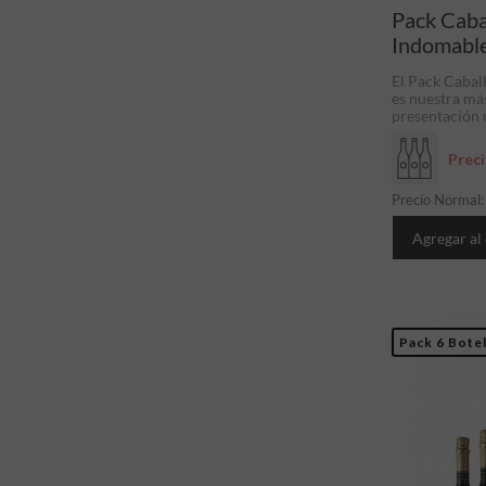
Pack Caba
Indomabl
El Pack Cabal
es nuestra má
presentación ú
Prec
Precio Normal
Agregar al
Pack 6 Botel