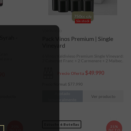
750cc c/u
Sin stock
Valdivieso
Syrah -
Pack Vinos Premium | Single
Vineyard
 Gran
6 Vinos Valdivieso Premium Single Vineyard:
al para
2 Cabernet Franc + 2 Carmenere + 2 Malbec.
$49.990
Precio Oferta
90
Precio Normal:
$
77.990
Agotado
Ver producto
producto
temporalmente
Estuche 6 Botellas
20%
21%
DCTO
DCTO