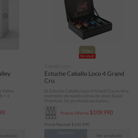
750cc
Sin stock
Caballo Loco
lley
Estuche Caballo Loco 4 Grand
Cru
a Valley
El Estuche Caballo Loco 4 Grand Cru es otra
h + 2
expresión de nuestra línea de vinos Súper
Premium. Un producto exclusivo...
90
$109.990
Precio Oferta
Precio Normal:
$
146.990
Agotado
producto
Ver producto