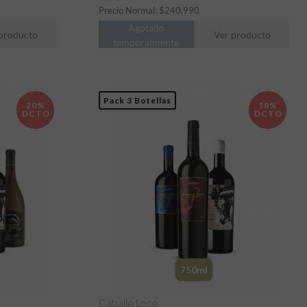
Precio Normal:
$
240.990
Agotado
producto
Ver producto
temporalmente
Pack 3 Botellas
20%
18%
DCTO
DCTO
750ml
Caballo Loco