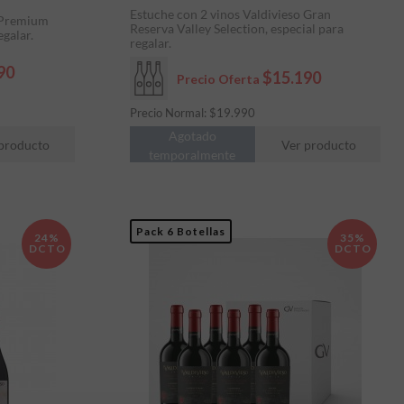
Estuche con 2 vinos Valdivieso Gran
o Premium
Reserva Valley Selection, especial para
egalar.
regalar.
90
$15.190
Precio Oferta
Precio Normal:
$
19.990
Agotado
producto
Ver producto
temporalmente
Pack 6 Botellas
24%
35%
DCTO
DCTO