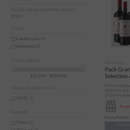
No hay opción disponible en este
grupo
Marca
Caballo Loco
(8)
Valdivieso
(8)
Precio unitario
Valdivieso
Pack Gran
Selection
$15.150 - $230.000
6 Vinos Valdi
Grado Alcohólico (G.L°)
Selection: 2 
2 Chardonnay
14° GL
(1)
Prec
Formato
Precio Normal
750ml
(6)
Agota
750cc c/u
(8)