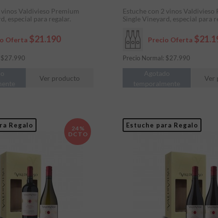
 vinos Valdivieso Premium
Estuche con 2 vinos Valdivies
d, especial para regalar.
Single Vineyard, especial para r
$21.190
$21.1
io Oferta
Precio Oferta
:
$
27.990
Precio Normal:
$
27.990
do
Agotado
Ver producto
Ver 
mente
temporalmente
ra Regalo
Estuche para Regalo
24%
DCTO