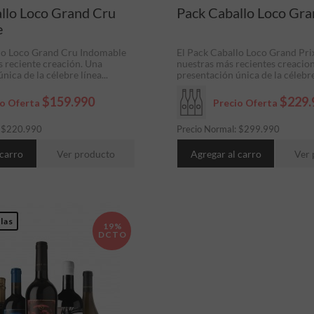
llo Loco Grand Cru
Pack Caballo Loco Gra
e
lo Loco Grand Cru Indomable
El Pack Caballo Loco Grand Pri
s reciente creación. Una
nuestras más recientes creacio
nica de la célebre línea...
presentación única de la célebre
$159.990
$229.
io Oferta
Precio Oferta
:
$
220.990
Precio Normal:
$
299.990
 carro
Ver producto
Agregar al carro
Ver 
las
19%
DCTO