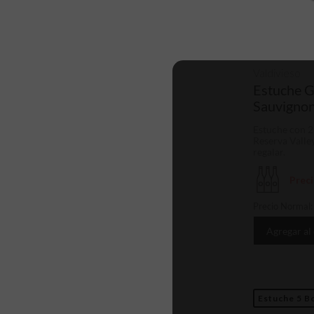
Valdivieso
Estuche G
Sauvignon
Estuche con 2
Reserva Valley
regalar.
Prec
Precio Normal
Agregar al
Estuche 5 Bo