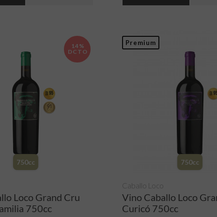
Premium
14%
DCTO
750cc
750cc
Caballo Loco
llo Loco Grand Cru
Vino Caballo Loco Gr
amilia 750cc
Curicó 750cc