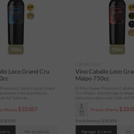
750cc
750cc
Caballo Loco
llo Loco Grand Cru
Vino Caballo Loco Gr
0cc
Maipo 750cc
r Premium Caballo Loco Grand
El Vino Super Premium Caball
epresenta toda la potencia
Cru Maipo, nos entrega la elega
ad del Valle de...
estructura típica del Valle del M
$33.057
$33.0
io Oferta
Precio Oferta
:
$
38.890
Precio Normal:
$
38.890
 carro
Ver producto
Agregar al carro
Ver 