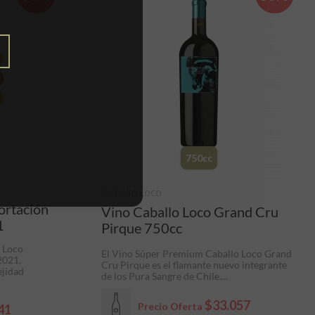
750cc
Caballo Loco
ortación
Vino Caballo Loco Grand Cru
1
Pirque 750cc
 Loco
El Vino Súper Premium Caballo Loco Grand
2021,
Cru Pirque es el flamante nuevo integrante
ejidad
de los Pura Sangre de Chile....
$33.057
Precio Oferta
41