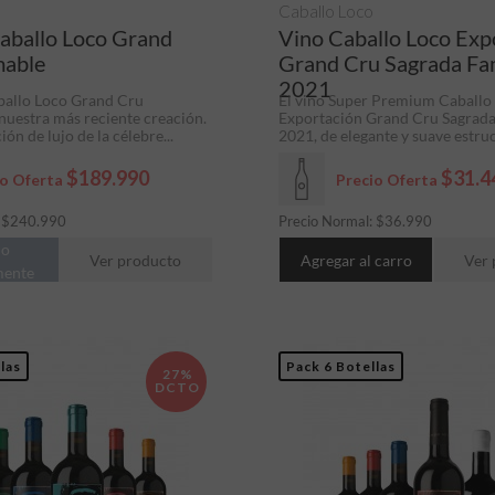
Caballo Loco
aballo Loco Grand
Vino Caballo Loco Exp
mable
Grand Cru Sagrada Fam
2021
ballo Loco Grand Cru
El vino Super Premium Caballo
nuestra más reciente creación.
Exportación Grand Cru Sagrada
ón de lujo de la célebre...
2021, de elegante y suave estruct
$189.990
$31.4
io Oferta
Precio Oferta
:
$
240.990
Precio Normal:
$
36.990
do
Ver producto
Agregar al carro
Ver 
mente
las
Pack 6 Botellas
27%
DCTO