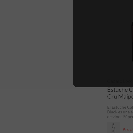
Caballo Loco
Estuche C
Cru Maipo
El Estuche Ca
Black es una 
de vinos Súpe
Prec