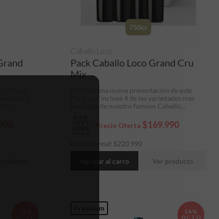
750cc
Caballo Loco
 Grand
Pack Caballo Loco Grand Cru
Mix
 Cru Pura
Disfruta una nueva presentación de este
de nuestra
Pack, que incluye 4 de las variedades mas
n...
buscadas de nuestro famoso Caballo...
990
$169.990
Precio Oferta
Precio Normal:
$
220.990
producto
Agregar al carro
Ver producto
Premium
14%
14%
DCTO
DCTO