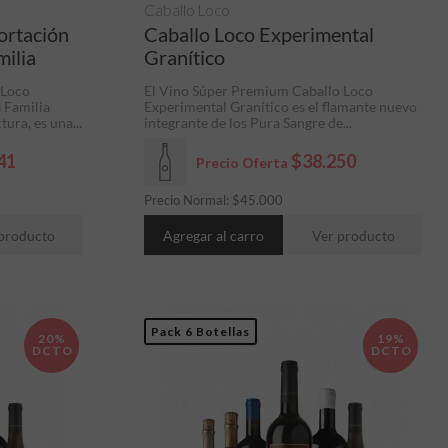
Caballo Loco
ortación
Caballo Loco Experimental
ilia
Granítico
 Loco
El Vino Súper Premium Caballo Loco
 Familia
Experimental Granítico es el flamante nuevo
ura, es una...
integrante de los Pura Sangre de...
41
$38.250
Precio Oferta
Precio Normal:
$
45.000
producto
Agregar al carro
Ver producto
Pack 6 Botellas
20%
19%
DCTO
DCTO