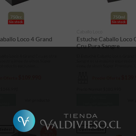
750cc
750ml
Sin stock
Sin stock
Caballo Loco
aballo Loco 4 Grand
Estuche Caballo Loco
Cru Pura Sangre
ballo Loco 4 Grand Cru es otra
El Estuche Caballo Loco Grand
nuestra línea de vinos Súper
Sangre es la máxima expresión 
roducto exclusivo...
línea de vinos Súper Premium. U
$109.990
$139.
io Oferta
Precio Oferta
:
$
146.990
Precio Normal:
$
180.990
do
Agotado
Ver producto
Ver 
mente
temporalmente
dades!
Oportunidad
30%
DCTO