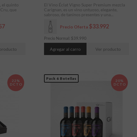
 el quinto
El Vino Éclat Vigno Super Premium mezcla
 Cru, que
Carignan, es un vino untuoso, elegante,
.
sabroso, de taninos presentes y una...
57
$33.992
Precio Oferta
Precio Normal:
$
39.990
producto
Agregar al carro
Ver producto
Pack 6 Botellas
22%
20%
DCTO
DCTO