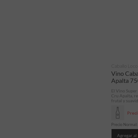
Caballo Loco
Vino Caba
Apalta 75
El Vino Supe
Cru Apalta, r
frutal y suavid
Prec
Precio Normal
Agregar al