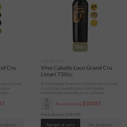
750cc
Caballo Loco
and Cru
Vino Caballo Loco Grand Cru
Limarí 750cc
o Loco Grand
El Vino Super Premium Caballo Loco Grand
ncia y
Cru Limarí, muestra una interesante
aipo...
complejidad aromática y el carácter...
57
$33.057
Precio Oferta
Precio Normal:
$
38.890
producto
Agregar al carro
Ver producto