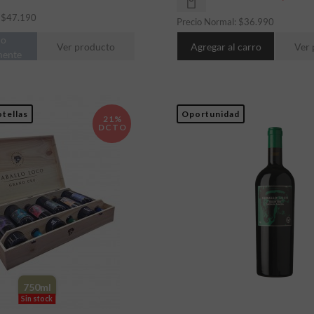
:
$
47.190
Precio Normal:
$
36.990
do
Ver producto
Agregar al carro
Ver 
mente
tellas
Oportunidad
21%
DCTO
750ml
Sin stock