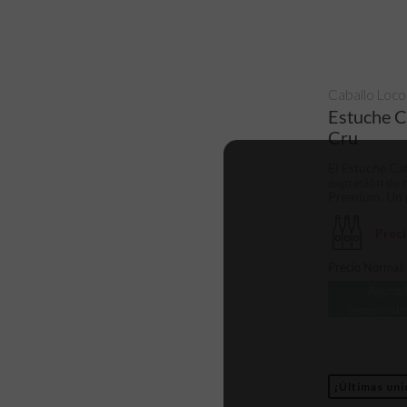
Caballo Loco
Estuche C
Cru
El Estuche Ca
expresión de 
Premium. Un p
Prec
Precio Normal
Agota
temporal
¡Últimas uni