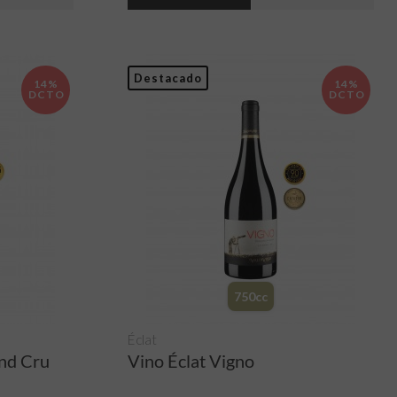
Destacado
14%
14%
DCTO
DCTO
750cc
Éclat
and Cru
Vino Éclat Vigno