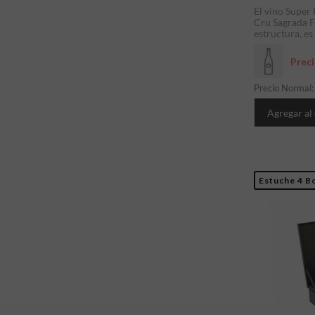
El vino Supe
Cru Sagrada F
estructura, es
Prec
Precio Normal
Agregar al
Estuche 4 Bo