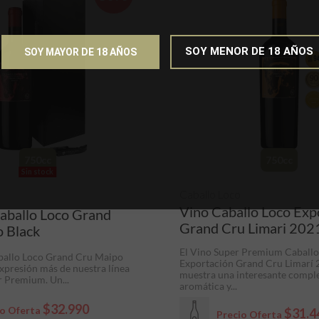
SOY MENOR DE 18 AÑOS
SOY MAYOR DE 18 AÑOS
750cc
750cc
Sin stock
Caballo Loco
Vino Caballo Loco Exp
aballo Loco Grand
Grand Cru Limari 202
 Black
El Vino Super Premium Caballo
ballo Loco Grand Cru Maipo
Exportación Grand Cru Limarí 
expresión más de nuestra línea
muestra una interesante compl
r Premium. Un...
aromática y...
$32.990
io Oferta
$31.4
Precio Oferta