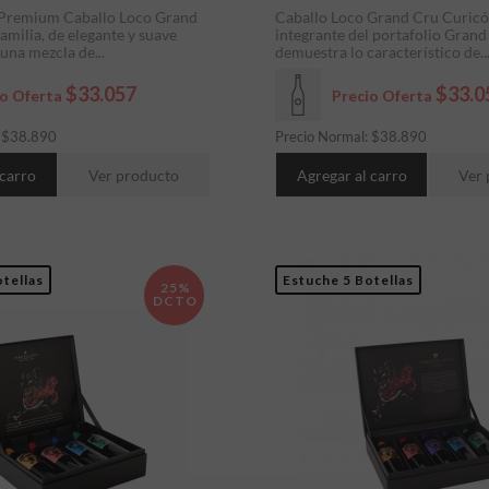
r Premium Caballo Loco Grand
Caballo Loco Grand Cru Curicó,
amilia, de elegante y suave
integrante del portafolio Grand
 una mezcla de...
demuestra lo característico de..
$33.057
$33.0
io Oferta
Precio Oferta
:
$
38.890
Precio Normal:
$
38.890
 carro
Ver producto
Agregar al carro
Ver 
tellas
Estuche 5 Botellas
25%
DCTO