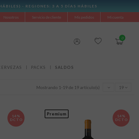
Nosotros
Servicio de cliente
Mis pedidos
Mi cuenta
0
CERVEZAS
PACKS
SALDOS
Mostrando 1-19 de 19 artículo(s)
19
Premium
14%
14%
DCTO
DCTO