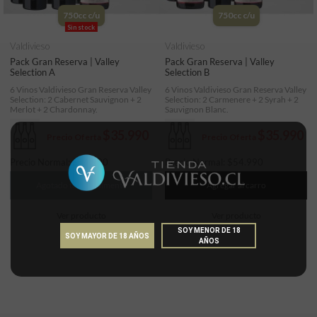
750cc c/u
750cc c/u
Sin stock
Valdivieso
Valdivieso
Pack Gran Reserva | Valley
Pack Gran Reserva | Valley
Selection A
Selection B
6 Vinos Valdivieso Gran Reserva Valley
6 Vinos Valdivieso Gran Reserva Valley
Selection: 2 Cabernet Sauvignon + 2
Selection: 2 Carmenere + 2 Syrah + 2
Merlot + 2 Chardonnay.
Sauvignon Blanc.
$35.990
$35.990
Precio Oferta
Precio Oferta
Precio Normal:
$
54.990
Precio Normal:
$
54.990
Agotado temporalmente
Agregar al carro
Ver producto
Ver producto
SOY MENOR DE 18
SOY MAYOR DE 18 AÑOS
AÑOS