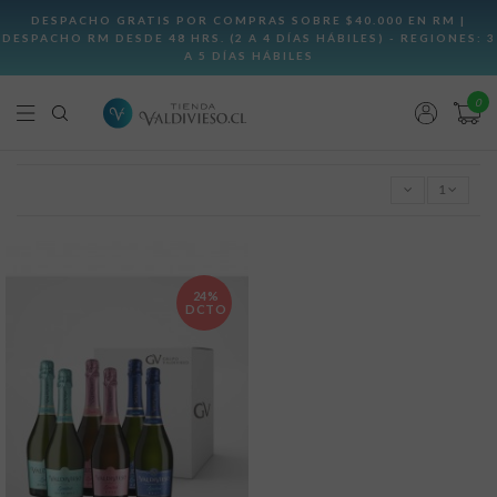
0
1
24%
DCTO