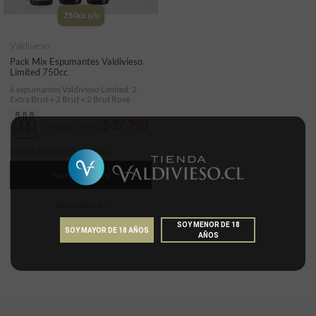
750cc c/u
Valdivieso
Pack Mix Espumantes Valdivieso
Limited 750cc
6 espumantes Valdivieso Limited: 2
Extra Brut + 2 Brut + 2 Brut Rosé.
$37.790
Precio Oferta
Precio Normal:
$
50.090
Agregar al carro
Ver producto
SOY MENOR DE 18
SOY MAYOR DE 18 AÑOS
AÑOS