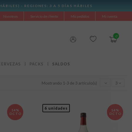
Nosotros
Servicio de cliente
Mis pedidos
Mi cuenta
0
CERVEZAS
PACKS
SALDOS
Mostrando 1-3 de 3 artículo(s)
3
6 unidades
14%
14%
DCTO
DCTO