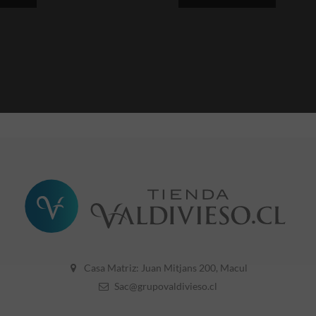
Casa Matriz: Juan Mitjans 200, Macul
Sac@grupovaldivieso.cl