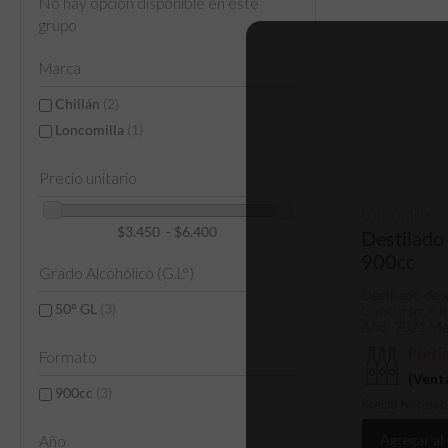
No hay opción disponible en este
grupo
Marca
Chillán
(2)
Loncomilla
(1)
Precio unitario
Loncomilla
$3.450 - $6.400
Destilado
900cc
Grado Alcohólico (G.L°)
Destilado de 
50° GL
(3)
Concurso: Ch
Año: 2021 Med
Preci
Formato
(Vent
900cc
(3)
Precio Normal
Agregar al
Año