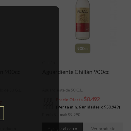
900cc
Chillán
án 900cc
Aguardiente Chillán 900cc
o de 50 G.L.
Aguardiente de 50 G.L.
$8.492
Precio Oferta
7
(Venta min. 6 unidades x
$50.949
)
Precio Normal:
$
9.990
producto
Agregar al carro
Ver producto