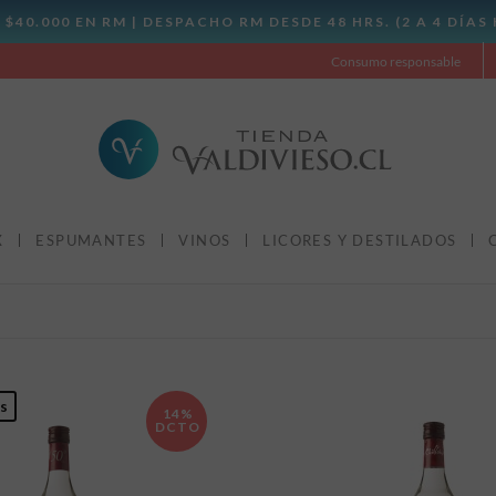
Consumo responsable
X
ESPUMANTES
VINOS
LICORES Y DESTILADOS
s
14%
DCTO