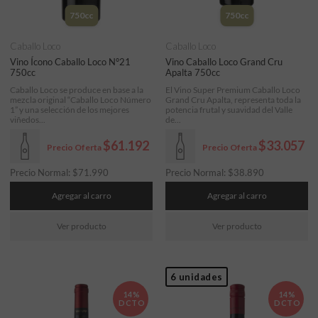
750cc
750cc
Caballo Loco
Caballo Loco
Vino Ícono Caballo Loco N°21
Vino Caballo Loco Grand Cru
750cc
Apalta 750cc
Caballo Loco se produce en base a la
El Vino Super Premium Caballo Loco
mezcla original “Caballo Loco Número
Grand Cru Apalta, representa toda la
1” y una selección de los mejores
potencia frutal y suavidad del Valle
viñedos...
de...
$61.192
$33.057
Precio Oferta
Precio Oferta
Precio Normal:
$
71.990
Precio Normal:
$
38.890
Agregar al carro
Agregar al carro
Ver producto
Ver producto
6 unidades
14%
14%
DCTO
DCTO