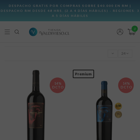
0
24
Premium
14%
14%
DCTO
DCTO