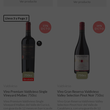
Ver producto
Ver producto
Lleva 3 y Paga 2
15%
14%
DCTO
DCTO
750cc
750cc
Sin stock
Valdivieso
Valdivieso
Vino Premium Valdivieso Single
Vino Gran Reserva Valdivieso
Vineyard Malbec 750cc
Valley Selection Pinot Noir 750cc
Vino Premium Valdivieso Single
Vino Gran Reserva Valdivieso Valley
Vineyard Malbec del Valle de Curicó,
Selection Pinot Noir del Valle de
con guarda de 12 meses en barricas de
Casablanca, con una guarda de 12