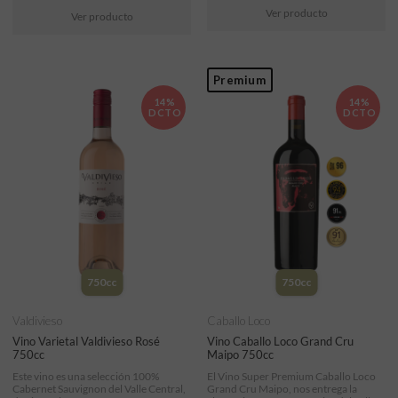
Ver producto
Ver producto
Premium
14%
14%
DCTO
DCTO
750cc
750cc
Valdivieso
Caballo Loco
Vino Varietal Valdivieso Rosé
Vino Caballo Loco Grand Cru
750cc
Maipo 750cc
Este vino es una selección 100%
El Vino Super Premium Caballo Loco
Cabernet Sauvignon del Valle Central,
Grand Cru Maipo, nos entrega la