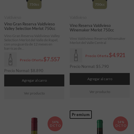
750cc
750cc
Valdivieso
Valdivieso
Vino Gran Reserva Valdivieso
Vino Reserva Valdivieso
Valley Selection Merlot 750cc
Winemaker Merlot 750cc
Vino Gran Reserva Valdivieso Valley
Vino Valdivieso Reserva Winemaker
Selection Merlot del Valle de Rapel,
Merlot del Valle Central
con una guarda de 12 meses en
barricas de...
$4.921
Precio Oferta
$7.557
Precio Oferta
Precio Normal:
$
5.790
Precio Normal:
$
8.890
Agregar al carro
Agregar al carro
Ver producto
Ver producto
Premium
14%
14%
DCTO
DCTO