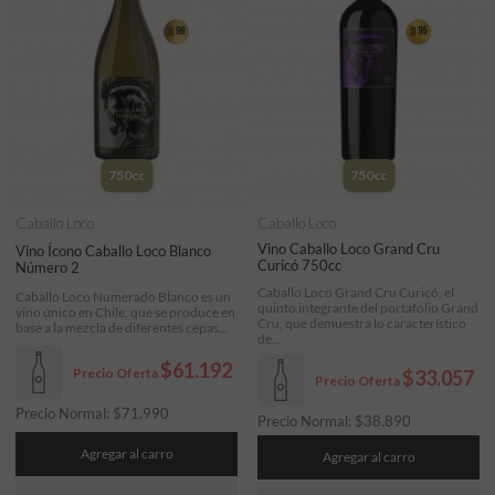
750cc
750cc
Caballo Loco
Caballo Loco
Vino Caballo Loco Grand Cru
Vino Ícono Caballo Loco Blanco
Curicó 750cc
Número 2
Caballo Loco Grand Cru Curicó, el
Caballo Loco Numerado Blanco es un
quinto integrante del portafolio Grand
vino único en Chile, que se produce en
Cru, que demuestra lo característico
base a la mezcla de diferentes cepas...
de...
$61.192
Precio Oferta
$33.057
Precio Oferta
Precio Normal:
$
71.990
Precio Normal:
$
38.890
Agregar al carro
Agregar al carro