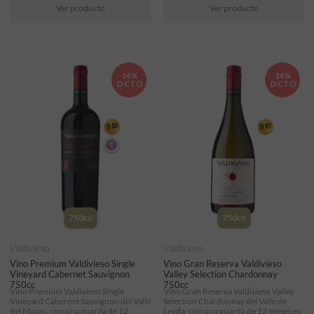
Ver producto
Ver producto
14%
14%
DCTO
DCTO
750cc
750cc
Valdivieso
Valdivieso
Vino Premium Valdivieso Single
Vino Gran Reserva Valdivieso
Vineyard Cabernet Sauvignon
Valley Selection Chardonnay
750cc
750cc
Vino Premium Valdivieso Single
Vino Gran Reserva Valdivieso Valley
Vineyard Cabernet Sauvignon del Valle
Selection Chardonnay del Valle de
del Maipo, con una guarda de 12
Leyda, con una guarda de 12 meses en