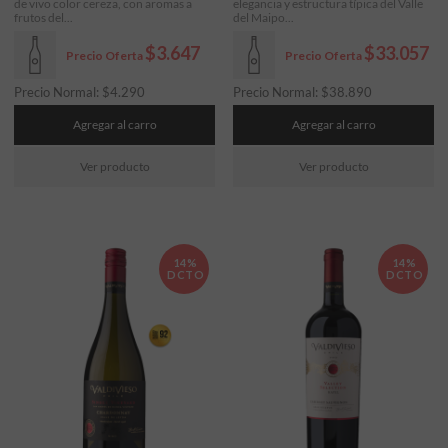
de vivo color cereza, con aromas a
elegancia y estructura típica del Valle
frutos del...
del Maipo...
$3.647
$33.057
Precio Oferta
Precio Oferta
Precio Normal:
$
4.290
Precio Normal:
$
38.890
Agregar al carro
Agregar al carro
Ver producto
Ver producto
14%
14%
DCTO
DCTO