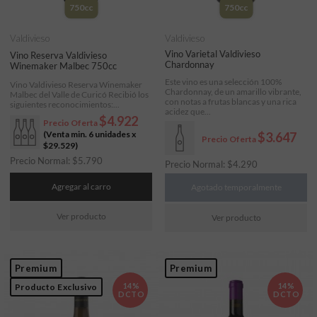
750cc
750cc
Valdivieso
Valdivieso
Vino Varietal Valdivieso
Vino Reserva Valdivieso
Chardonnay
Winemaker Malbec 750cc
Este vino es una selección 100%
Vino Valdivieso Reserva Winemaker
Chardonnay, de un amarillo vibrante,
Malbec del Valle de Curicó Recibió los
con notas a frutas blancas y una rica
siguientes reconocimientos:...
acidez que...
$4.922
Precio Oferta
(Venta min. 6 unidades x
$3.647
Precio Oferta
$29.529
)
Precio Normal:
$
5.790
Precio Normal:
$
4.290
Agregar al carro
Agotado temporalmente
Ver producto
Ver producto
Premium
Premium
14%
14%
Producto Exclusivo
DCTO
DCTO