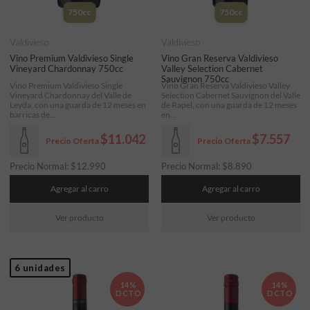
750cc
750cc
Valdivieso
Valdivieso
Vino Premium Valdivieso Single
Vino Gran Reserva Valdivieso
Vineyard Chardonnay 750cc
Valley Selection Cabernet
Sauvignon 750cc
Vino Premium Valdivieso Single
Vino Gran Reserva Valdivieso Valley
Vineyard Chardonnay del Valle de
Selection Cabernet Sauvignon del Valle
Leyda, con una guarda de 12 meses en
de Rapel, con una guarda de 12 meses
barricas de...
en...
$11.042
$7.557
Precio Oferta
Precio Oferta
Precio Normal:
$
12.990
Precio Normal:
$
8.890
Agregar al carro
Agregar al carro
Ver producto
Ver producto
6 unidades
14%
14%
DCTO
DCTO