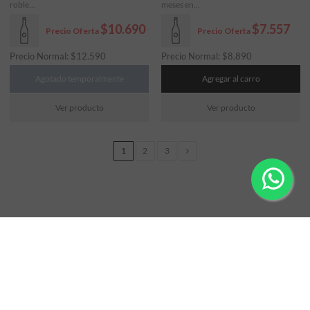
roble...
meses en...
$10.690
$7.557
Precio Oferta
Precio Oferta
Precio Normal:
$
12.590
Precio Normal:
$
8.890
Agotado temporalmente
Agregar al carro
Ver producto
Ver producto
1
2
3