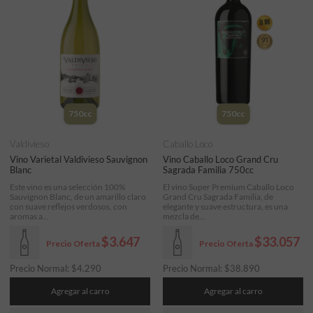
750cc
750cc
Valdivieso
Caballo Loco
Vino Varietal Valdivieso Sauvignon
Vino Caballo Loco Grand Cru
Blanc
Sagrada Familia 750cc
Este vino es una selección 100%
El vino Super Premium Caballo Loco
Sauvignon Blanc, de un amarillo claro
Grand Cru Sagrada Familia, de
con suave reflejos verdosos, con
elegante y suave estructura, es una
aromas a...
mezcla de...
$3.647
$33.057
Precio Oferta
Precio Oferta
Precio Normal:
$
4.290
Precio Normal:
$
38.890
Agregar al carro
Agregar al carro