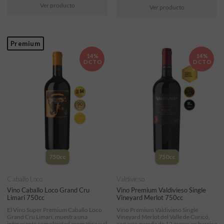
Ver producto
Ver producto
Premium
14%
14%
DCTO
DCTO
750cc
750cc
Caballo Loco
Valdivieso
Vino Caballo Loco Grand Cru
Vino Premium Valdivieso Single
Limarí 750cc
Vineyard Merlot 750cc
El Vino Super Premium Caballo Loco
Vino Premium Valdivieso Single
Grand Cru Limarí, muestra una
Vineyard Merlot del Valle de Curicó,
interesante complejidad aromática y el
con una guarda de 12 meses en barrica