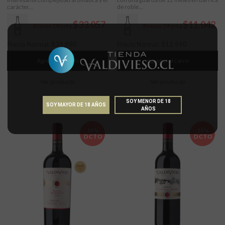
carácter...
de roble...
$33.057
$11.042
Precio Oferta
Precio Oferta
Precio Normal:
$
38.890
Precio Normal:
$
12.990
Agregar al carro
Agregar al carro
Ver producto
Ver producto
SOY MENOR DE 18
SOY MAYOR DE 18 AÑOS
AÑOS
14%
14%
DCTO
DCTO