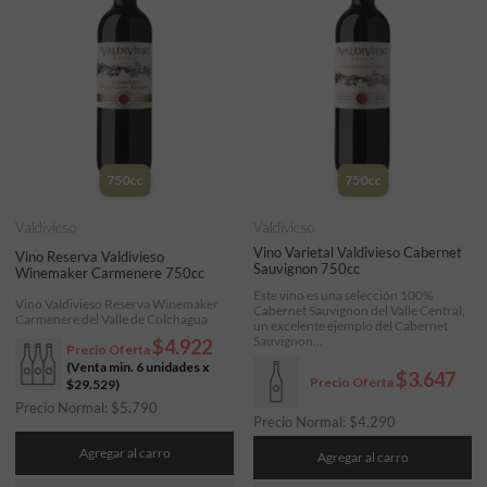
750cc
750cc
Valdivieso
Valdivieso
Vino Varietal Valdivieso Cabernet
Vino Reserva Valdivieso
Sauvignon 750cc
Winemaker Carmenere 750cc
Este vino es una selección 100%
Vino Valdivieso Reserva Winemaker
Cabernet Sauvignon del Valle Central,
Carmenere del Valle de Colchagua
un excelente ejemplo del Cabernet
Sauvignon...
$4.922
Precio Oferta
(Venta min. 6 unidades x
$3.647
Precio Oferta
$29.529
)
Precio Normal:
$
5.790
Precio Normal:
$
4.290
Agregar al carro
Agregar al carro