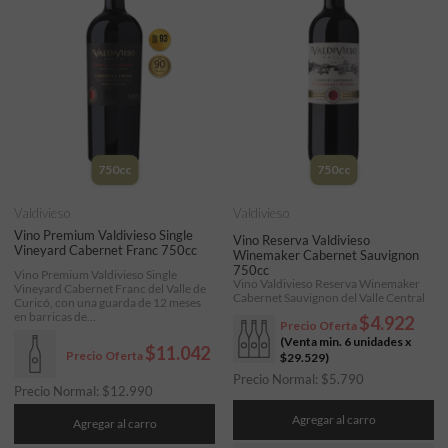
750cc
750cc
Valdivieso
Valdivieso
Vino Premium Valdivieso Single
Vino Reserva Valdivieso
Vineyard Cabernet Franc 750cc
Winemaker Cabernet Sauvignon
750cc
Vino Premium Valdivieso Single
Vino Valdivieso Reserva Winemaker
Vineyard Cabernet Franc del Valle de
Cabernet Sauvignon del Valle Central
Curicó, con una guarda de 12 meses
en barricas de...
$4.922
Precio Oferta
(Venta min. 6 unidades x
$11.042
Precio Oferta
$29.529
)
Precio Normal:
$
5.790
Precio Normal:
$
12.990
Agregar al carro
Agregar al carro