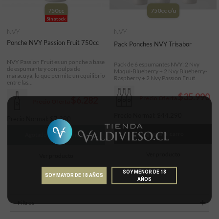
750cc
750cc c/u
Sin stock
NVY
NVY
Ponche NVY Passion Fruit 750cc
Pack Ponches NVY Trisabor
NVY Passion Fruit es un ponche a base
Pack de 6 espumantes NVY: 2 Nvy
de espumante y con pulpa de
Maqui-Blueberry + 2 Nvy Blueberry-
maracuyá, lo que permite un equilibrio
Raspberry + 2 Nvy Passion Fruit
entre las...
$35.990
Precio Oferta
$6.282
Precio Oferta
Precio Normal:
$
44.290
Precio Normal:
$
7.390
Agregar al carro
Agotado temporalmente
Ver producto
Ver producto
SOY MENOR DE 18
SOY MAYOR DE 18 AÑOS
AÑOS
Filtros