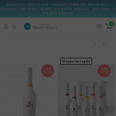
0
2
Stopper de regalo
14%
18%
DCTO
DCTO