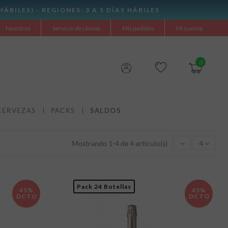
Nosotros
Servicio de cliente
Mis pedidos
Mi cuenta
0
CERVEZAS
PACKS
SALDOS
Mostrando 1-4 de 4 artículo(s)
4
Pack 24 Botellas
45%
45%
DCTO
DCTO