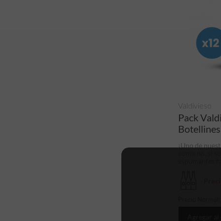
Valdivieso
Pack Vald
Botellines
¡Uno de nuest
como no, si so
espumantes fav
Prec
Precio Normal
Agregar al