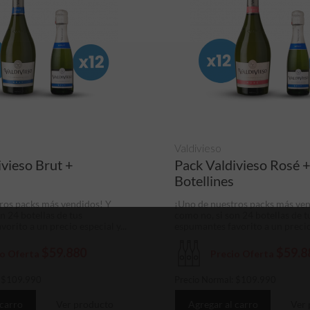
Valdivieso
ivieso Brut +
Pack Valdivieso Rosé 
Botellines
ros packs más vendidos! Y
¡Uno de nuestros packs más ve
n 24 botellas de tus
como no, si son 24 botellas de t
orito a un precio especial y...
espumantes favorito a un precio 
$59.880
$59.8
io Oferta
Precio Oferta
:
$
109.990
Precio Normal:
$
109.990
 carro
Ver producto
Agregar al carro
Ver 