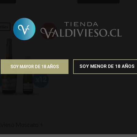
ellas
45%
DCTO
SOY MENOR DE 18 AÑOS
SOY MAYOR DE 18 AÑOS
ivieso Moscato +