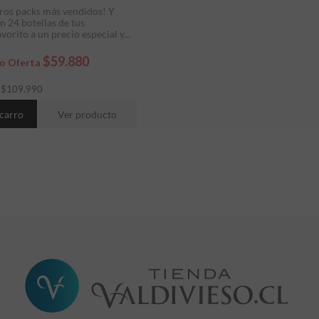
ros packs más vendidos! Y
n 24 botellas de tus
orito a un precio especial y...
$59.880
io Oferta
:
$
109.990
 carro
Ver producto