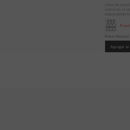
¡Uno de nuest
como no, si so
espumantes fav
Prec
Precio Normal
Agregar al