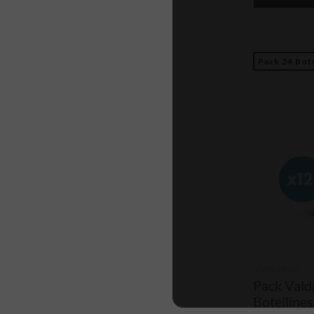
Pack 24 Bot
Valdivieso
Pack Vald
Botellines