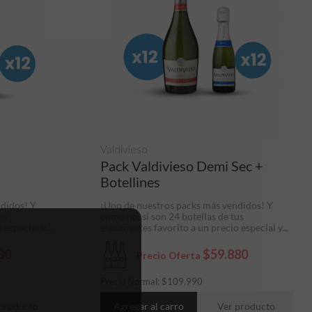
Valdivieso
+
Pack Valdivieso Demi Sec +
Botellines
ndidos! Y
¡Uno de nuestros packs más vendidos! Y
us
como no, si son 24 botellas de tus
especial y...
espumantes favorito a un precio especial y...
80
$59.880
Precio Oferta
Precio Normal:
$
109.990
producto
Agregar al carro
Ver producto