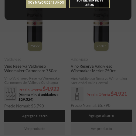
SOY MENOR DE 18
SOY MAYOR DE 18 AÑOS
AÑOS
750cc
750cc
Valdivieso
Valdivieso
Vino Reserva Valdivieso
Vino Reserva Valdivieso
Winemaker Carmenere 750cc
Winemaker Merlot 750cc
Vino Valdivieso Reserva Winemaker
Vino Valdivieso Reserva Winemaker
Carmenere del Valle de Colchagua
Merlot del Valle Central
$4.922
Precio Oferta
$4.921
(Venta min. 6 unidades x
Precio Oferta
$29.529
)
Precio Normal:
$
5.790
Precio Normal:
$
5.790
Agregar al carro
Agregar al carro
Ver producto
Ver producto