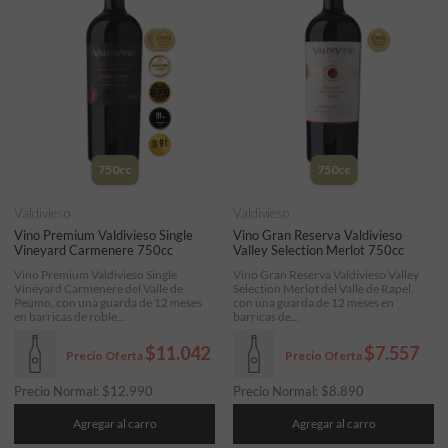
750cc
750cc
Valdivieso
Valdivieso
Vino Premium Valdivieso Single
Vino Gran Reserva Valdivieso
Vineyard Carmenere 750cc
Valley Selection Merlot 750cc
Vino Premium Valdivieso Single
Vino Gran Reserva Valdivieso Valley
Vineyard Carmenere del Valle de
Selection Merlot del Valle de Rapel,
Peumo, con una guarda de 12 meses
con una guarda de 12 meses en
en barricas de roble...
barricas de...
$11.042
$7.557
Precio Oferta
Precio Oferta
Precio Normal:
$
12.990
Precio Normal:
$
8.890
Agregar al carro
Agregar al carro