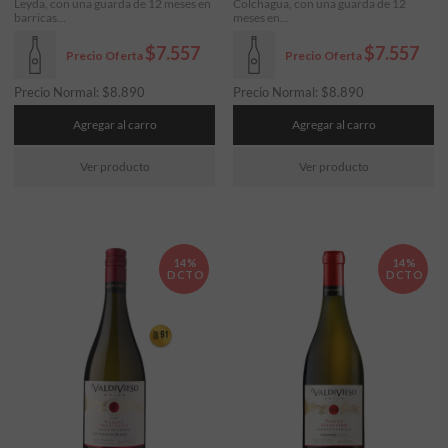
Leyda, con una guarda de 12 meses en
Colchagua, con una guarda de 12
barricas...
meses en...
$7.557
$7.557
Precio Oferta
Precio Oferta
Precio Normal:
$
8.890
Precio Normal:
$
8.890
Agregar al carro
Agregar al carro
Ver producto
Ver producto
14%
14%
DCTO
DCTO