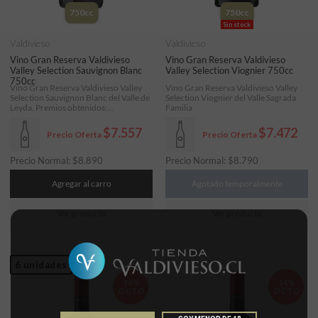
750cc
750cc
Sin stock
Valdivieso
Valdivieso
Vino Gran Reserva Valdivieso
Vino Gran Reserva Valdivieso
Valley Selection Sauvignon Blanc
Valley Selection Viognier 750cc
750cc
Vino Gran Reserva Valdivieso Valley
Vino Gran Reserva Valdivieso Valley
Selection Sauvignon Blanc del Valle de
Selection Viognier del Valle Sagrada
Leyda. Premios obtenidos:...
Familia
$7.557
$7.472
Precio Oferta
Precio Oferta
Precio Normal:
$
8.890
Precio Normal:
$
8.790
Agregar al carro
Agotado temporalmente
Ver producto
Ver producto
6 unidades
14%
14%
DCTO
DCTO