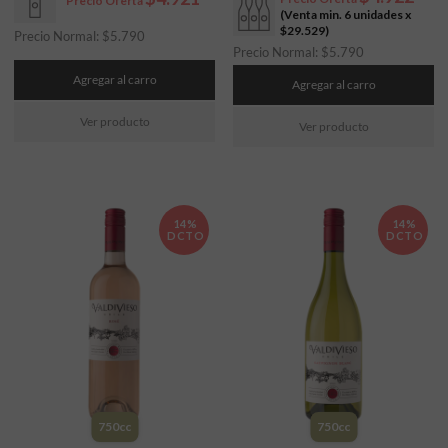
Precio Oferta
(Venta min. 6 unidades x
$29.529
)
Precio Normal:
$
5.790
Precio Normal:
$
5.790
Agregar al carro
Agregar al carro
Ver producto
Ver producto
14%
14%
DCTO
DCTO
750cc
750cc