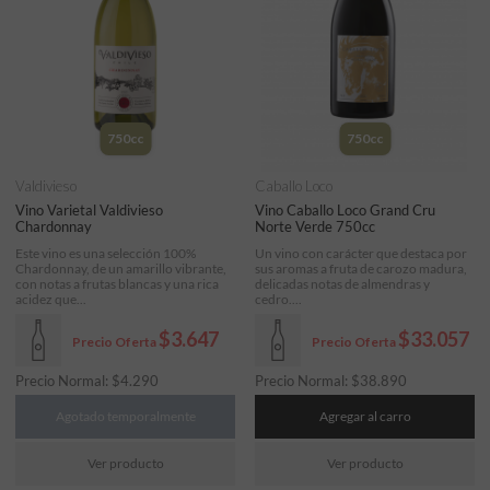
750cc
750cc
Valdivieso
Caballo Loco
Vino Varietal Valdivieso
Vino Caballo Loco Grand Cru
Chardonnay
Norte Verde 750cc
Este vino es una selección 100%
Un vino con carácter que destaca por
Chardonnay, de un amarillo vibrante,
sus aromas a fruta de carozo madura,
con notas a frutas blancas y una rica
delicadas notas de almendras y
acidez que...
cedro....
$3.647
$33.057
Precio Oferta
Precio Oferta
Precio Normal:
$
4.290
Precio Normal:
$
38.890
Agotado temporalmente
Agregar al carro
Ver producto
Ver producto