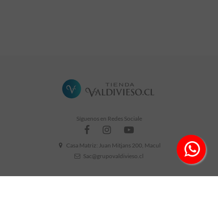
Síguenos en Redes Sociale
Casa Matriz: Juan Mitjans 200, Macul
Sac@grupovaldivieso.cl
DENUNCIAS
ESPUMANTES
VINOS
LICORES Y DESTILADOS