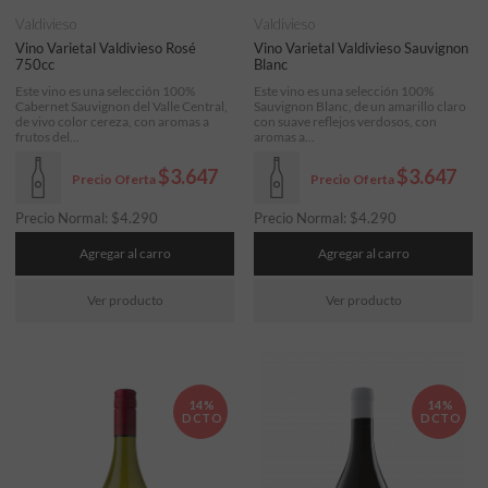
Valdivieso
Valdivieso
Vino Varietal Valdivieso Rosé
Vino Varietal Valdivieso Sauvignon
750cc
Blanc
Este vino es una selección 100%
Este vino es una selección 100%
Cabernet Sauvignon del Valle Central,
Sauvignon Blanc, de un amarillo claro
de vivo color cereza, con aromas a
con suave reflejos verdosos, con
frutos del...
aromas a...
$3.647
$3.647
Precio Oferta
Precio Oferta
Precio Normal:
$
4.290
Precio Normal:
$
4.290
Agregar al carro
Agregar al carro
Ver producto
Ver producto
14%
14%
DCTO
DCTO