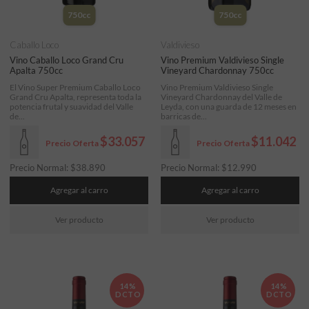
750cc
750cc
Caballo Loco
Valdivieso
Vino Caballo Loco Grand Cru
Vino Premium Valdivieso Single
Apalta 750cc
Vineyard Chardonnay 750cc
El Vino Super Premium Caballo Loco
Vino Premium Valdivieso Single
Grand Cru Apalta, representa toda la
Vineyard Chardonnay del Valle de
potencia frutal y suavidad del Valle
Leyda, con una guarda de 12 meses en
de...
barricas de...
$33.057
$11.042
Precio Oferta
Precio Oferta
Precio Normal:
$
38.890
Precio Normal:
$
12.990
Agregar al carro
Agregar al carro
Ver producto
Ver producto
14%
14%
DCTO
DCTO