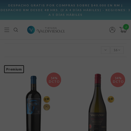
0
16
Premium
14%
14%
DCTO
DCTO