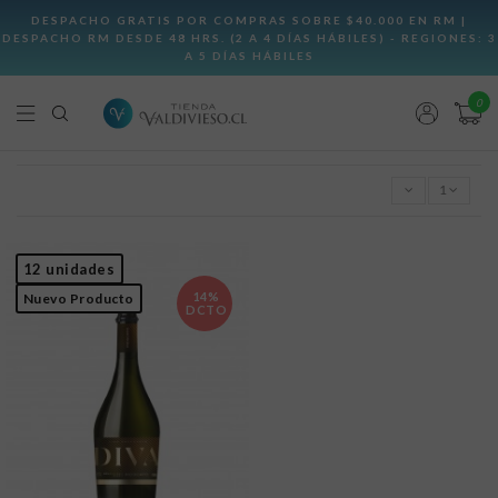
0
1
12 unidades
14%
Nuevo Producto
DCTO