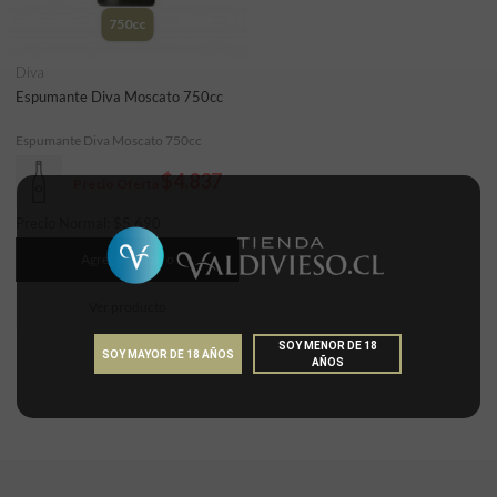
750cc
Diva
Espumante Diva Moscato 750cc
Espumante Diva Moscato 750cc
$4.837
Precio Oferta
Precio Normal:
$
5.690
Agregar al carro
Ver producto
SOY MENOR DE 18
SOY MAYOR DE 18 AÑOS
AÑOS