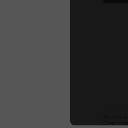
Valdivieso
Vino Varie
Chardonn