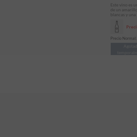
Este vino es 
de un amarillo
blancas y una 
Prec
Precio Normal
Agota
temporal