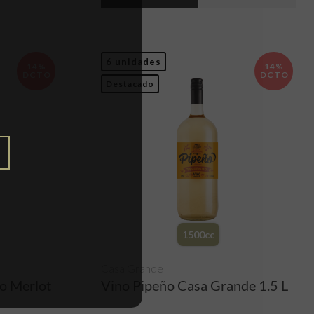
6 unidades
14%
14%
DCTO
DCTO
Destacado
1500cc
Casa Grande
so Merlot
Vino Pipeño Casa Grande 1.5 L