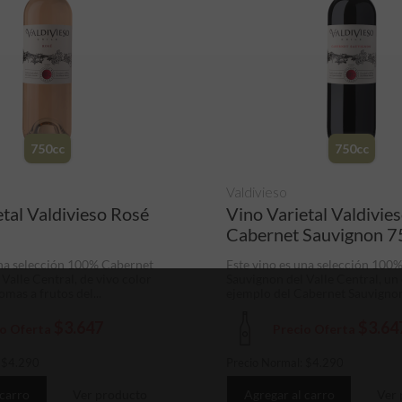
750cc
750cc
Valdivieso
etal Valdivieso Rosé
Vino Varietal Valdivie
Cabernet Sauvignon 7
una selección 100% Cabernet
Este vino es una selección 100
Valle Central, de vivo color
Sauvignon del Valle Central, un
omas a frutos del...
ejemplo del Cabernet Sauvignon
$3.647
$3.64
io Oferta
Precio Oferta
:
$
4.290
Precio Normal:
$
4.290
 carro
Ver producto
Agregar al carro
Ver 