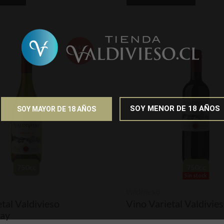
14%
DCTO
SOY MENOR DE 18 AÑOS
SOY MAYOR DE 18 AÑOS
750cc
750cc
Sin stock
Valdivieso
tal Valdivieso
Vino Varietal Valdivie
ay