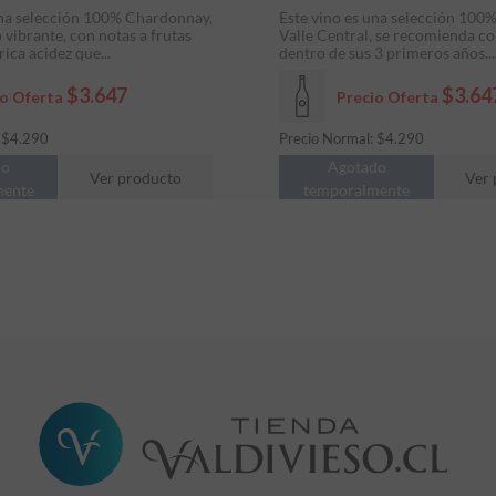
una selección 100% Chardonnay,
Este vino es una selección 100%
 vibrante, con notas a frutas
Valle Central, se recomienda c
rica acidez que...
dentro de sus 3 primeros años...
$3.647
$3.64
io Oferta
Precio Oferta
:
$
4.290
Precio Normal:
$
4.290
do
Agotado
Ver producto
Ver 
mente
temporalmente