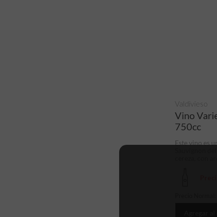
Valdivieso
Vino Vari
750cc
Este vino es 
Sauvignon del 
cereza, con ar
Prec
Precio Normal
Agregar al