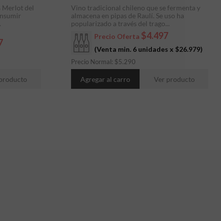
 Merlot del
Vino tradicional chileno que se fermenta y
onsumir
almacena en pipas de Raulí. Se uso ha
.
popularizado a través del trago...
$4.497
Precio Oferta
7
(Venta min. 6 unidades x
$26.979
)
Precio Normal:
$
5.290
producto
Agregar al carro
Ver producto