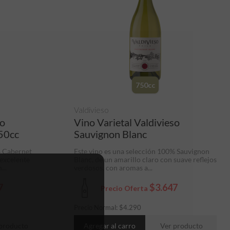
750cc
Valdivieso
so
Vino Varietal Valdivieso
50cc
Sauvignon Blanc
% Cabernet
Este vino es una selección 100% Sauvignon
 excelente
Blanc, de un amarillo claro con suave reflejos
...
verdosos, con aromas a...
7
$3.647
Precio Oferta
Precio Normal:
$
4.290
producto
Agregar al carro
Ver producto