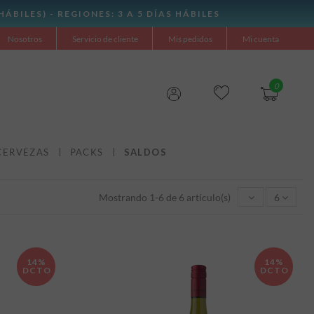
Nosotros
Servicio de cliente
Mis pedidos
Mi cuenta
0
CERVEZAS
PACKS
SALDOS
Mostrando 1-6 de 6 artículo(s)
6
14%
14%
DCTO
DCTO