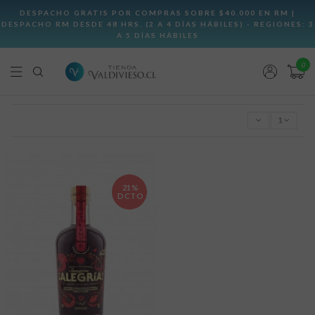
0
1
21%
DCTO