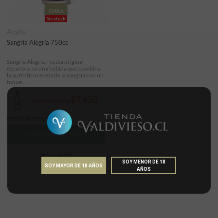
750cc
Sin stock
Alegría
Sangría Alegría 750cc
Sangría Alegría, receta original
española, es una bebida que combina
la auténtica receta de la sangría con un
toque...
$7.650
Precio Oferta
Precio Normal:
$
9.790
Agotado temporalmente
Ver producto
SOY MENOR DE 18
SOY MAYOR DE 18 AÑOS
AÑOS