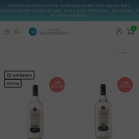
0
4
12 unidades
14%
14%
Oferta
DCTO
DCTO