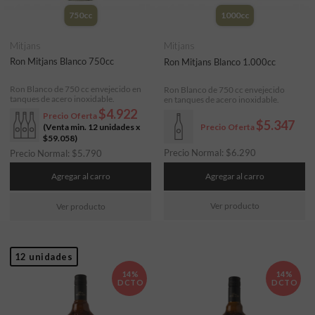
750cc
1000cc
Mitjans
Mitjans
Ron Mitjans Blanco 750cc
Ron Mitjans Blanco 1.000cc
Ron Blanco de 750 cc envejecido en
Ron Blanco de 750 cc envejecido
tanques de acero inoxidable.
en tanques de acero inoxidable.
$4.922
Precio Oferta
$5.347
(Venta min. 12 unidades x
Precio Oferta
$59.058
)
Precio Normal:
$
6.290
Precio Normal:
$
5.790
Agregar al carro
Agregar al carro
Ver producto
Ver producto
12 unidades
14%
14%
DCTO
DCTO