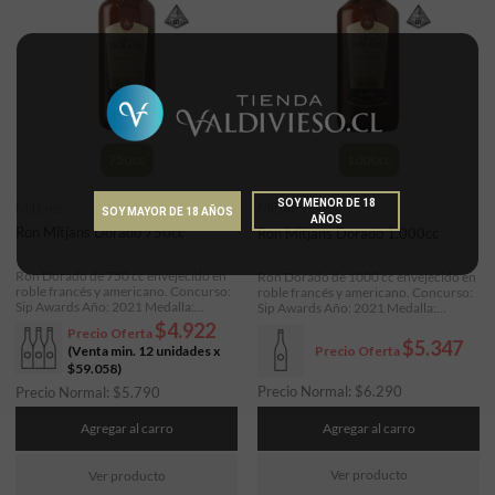
750cc
1000cc
SOY MENOR DE 18
Mitjans
Mitjans
SOY MAYOR DE 18 AÑOS
AÑOS
Ron Mitjans Dorado 750cc
Ron Mitjans Dorado 1.000cc
Ron Dorado de 750 cc envejecido en
Ron Dorado de 1000 cc envejecido en
roble francés y americano. Concurso:
roble francés y americano. Concurso:
Sip Awards Año: 2021 Medalla:...
Sip Awards Año: 2021 Medalla:...
$4.922
Precio Oferta
$5.347
(Venta min. 12 unidades x
Precio Oferta
$59.058
)
Precio Normal:
$
6.290
Precio Normal:
$
5.790
Agregar al carro
Agregar al carro
Ver producto
Ver producto