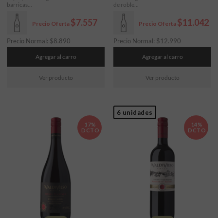
barricas...
de roble...
$7.557
$11.042
Precio Oferta
Precio Oferta
Precio Normal:
$
8.890
Precio Normal:
$
12.990
Agregar al carro
Agregar al carro
Ver producto
Ver producto
6 unidades
17%
14%
DCTO
DCTO