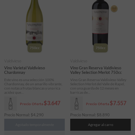
750cc
750cc
Valdivieso
Valdivieso
Vino Varietal Valdivieso
Vino Gran Reserva Valdivieso
Chardonnay
Valley Selection Merlot 750cc
Este vino es una selección 100%
Vino Gran Reserva Valdivieso Valley
Chardonnay, de un amarillo vibrante,
Selection Merlot del Valle de Rapel,
con notas a frutas blancas y una rica
con una guarda de 12 meses en
acidez que...
barricas de...
$3.647
$7.557
Precio Oferta
Precio Oferta
Precio Normal:
$
4.290
Precio Normal:
$
8.890
Agotado temporalmente
Agregar al carro