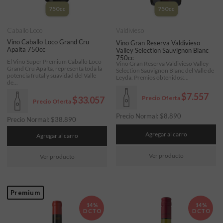
750cc
750cc
Caballo Loco
Valdivieso
Vino Caballo Loco Grand Cru
Vino Gran Reserva Valdivieso
Apalta 750cc
Valley Selection Sauvignon Blanc
750cc
El Vino Super Premium Caballo Loco
Vino Gran Reserva Valdivieso Valley
Grand Cru Apalta, representa toda la
Selection Sauvignon Blanc del Valle de
potencia frutal y suavidad del Valle
Leyda. Premios obtenidos:...
de...
$7.557
Precio Oferta
$33.057
Precio Oferta
Precio Normal:
$
8.890
Precio Normal:
$
38.890
Agregar al carro
Agregar al carro
Ver producto
Ver producto
Premium
14%
14%
DCTO
DCTO