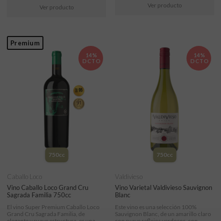
Ver producto
Ver producto
Premium
14%
14%
DCTO
DCTO
750cc
750cc
Caballo Loco
Valdivieso
Vino Caballo Loco Grand Cru
Vino Varietal Valdivieso Sauvignon
Sagrada Familia 750cc
Blanc
El vino Super Premium Caballo Loco
Este vino es una selección 100%
Grand Cru Sagrada Familia, de
Sauvignon Blanc, de un amarillo claro
elegante y suave estructura, es una
con suave reflejos verdosos, con