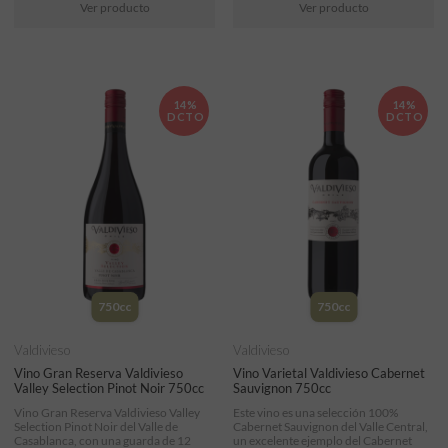
Ver producto
Ver producto
14%
14%
DCTO
DCTO
750cc
750cc
Valdivieso
Valdivieso
Vino Gran Reserva Valdivieso
Vino Varietal Valdivieso Cabernet
Valley Selection Pinot Noir 750cc
Sauvignon 750cc
Vino Gran Reserva Valdivieso Valley
Este vino es una selección 100%
Selection Pinot Noir del Valle de
Cabernet Sauvignon del Valle Central,
Casablanca, con una guarda de 12
un excelente ejemplo del Cabernet