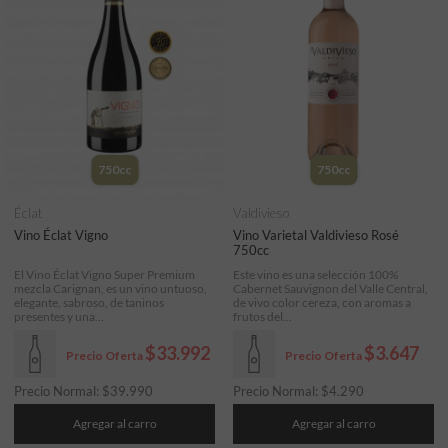
750cc
750cc
Éclat
Valdivieso
Vino Éclat Vigno
Vino Varietal Valdivieso Rosé
750cc
El Vino Éclat Vigno Super Premium
Este vino es una selección 100%
mezcla Carignan, es un vino untuoso,
Cabernet Sauvignon del Valle Central,
elegante, sabroso, de taninos
de vivo color cereza, con aromas a
presentes y una...
frutos del...
$33.992
$3.647
Precio Oferta
Precio Oferta
Precio Normal:
$
39.990
Precio Normal:
$
4.290
Agregar al carro
Agregar al carro