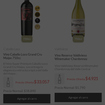
750cc
750cc
Caballo Loco
Valdivieso
Vino Caballo Loco Grand Cru
Vino Reserva Valdivieso
Maipo 750cc
Winemaker Chardonnay
El Vino Super Premium Caballo Loco
Vino Valdivieso Reserva Winemaker
Grand Cru Maipo, nos entrega la
Chardonnay del Valle Central
elegancia y estructura típica del Valle
del Maipo...
$4.921
Precio Oferta
$33.057
Precio Oferta
Precio Normal:
$
5.790
Precio Normal:
$
38.890
Agregar al carro
Agregar al carro