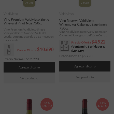
750cc
750cc
Valdivieso
Valdivieso
Vino Premium Valdivieso Single
Vino Reserva Valdivieso
Vineyard Pinot Noir 750cc
Winemaker Cabernet Sauvignon
750cc
Vino Premium Valdivieso Single
Vino Valdivieso Reserva Winemaker
Vineyard Pinot Noir del Valle del
Cabernet Sauvignon del Valle Central
Leyda, con una guarda de 12 meses en
barricas de...
$4.922
Precio Oferta
(Venta min. 6 unidades x
$10.690
Precio Oferta
$29.529
)
Precio Normal:
$
5.790
Precio Normal:
$
12.990
Agregar al carro
Agregar al carro
Ver producto
Ver producto
14%
14%
DCTO
DCTO