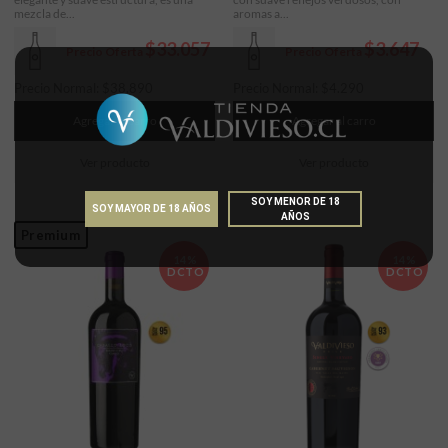
mezcla de...
aromas a...
$33.057
$3.647
Precio Oferta
Precio Oferta
Precio Normal:
$
38.890
Precio Normal:
$
4.290
Agregar al carro
Agregar al carro
Ver producto
Ver producto
SOY MENOR DE 18
SOY MAYOR DE 18 AÑOS
AÑOS
Premium
14%
14%
DCTO
DCTO