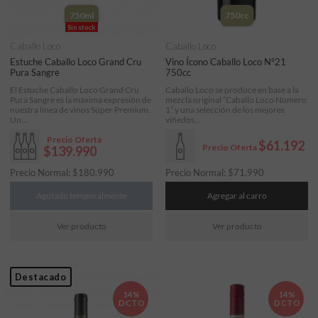
750ml
750cc
Sin stock
Caballo Loco
Caballo Loco
Estuche Caballo Loco Grand Cru
Vino Ícono Caballo Loco N°21
Pura Sangre
750cc
El Estuche Caballo Loco Grand Cru
Caballo Loco se produce en base a la
Pura Sangre es la máxima expresión de
mezcla original “Caballo Loco Número
nuestra línea de vinos Súper Premium.
1” y una selección de los mejores
Un...
viñedos...
Precio Oferta
$61.192
Precio Oferta
$139.990
Precio Normal:
$
180.990
Precio Normal:
$
71.990
Agotado temporalmente
Agregar al carro
Ver producto
Ver producto
Destacado
14%
14%
DCTO
DCTO