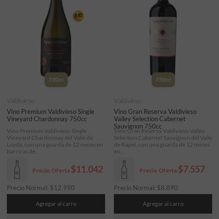
750cc
750cc
Valdivieso
Valdivieso
Vino Premium Valdivieso Single
Vino Gran Reserva Valdivieso
Vineyard Chardonnay 750cc
Valley Selection Cabernet
Sauvignon 750cc
Vino Premium Valdivieso Single
Vino Gran Reserva Valdivieso Valley
Vineyard Chardonnay del Valle de
Selection Cabernet Sauvignon del Valle
Leyda, con una guarda de 12 meses en
de Rapel, con una guarda de 12 meses
barricas de...
en...
$11.042
$7.557
Precio Oferta
Precio Oferta
Precio Normal:
$
12.990
Precio Normal:
$
8.890
Agregar al carro
Agregar al carro