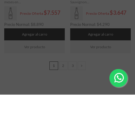
meses en...
Sauvignon...
$7.557
$3.647
Precio Oferta
Precio Oferta
Precio Normal:
$
8.890
Precio Normal:
$
4.290
Agregar al carro
Agregar al carro
Ver producto
Ver producto
1
2
3