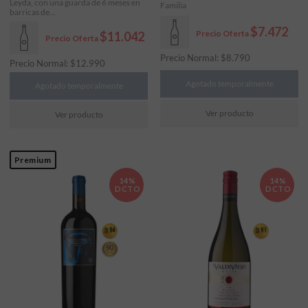
Leyda, con una guarda de 6 meses en
Familia
barricas de...
$7.472
Precio Oferta
$11.042
Precio Oferta
Precio Normal:
$
8.790
Precio Normal:
$
12.990
Agotado temporalmente
Agotado temporalmente
Ver producto
Ver producto
Premium
14%
14%
DCTO
DCTO