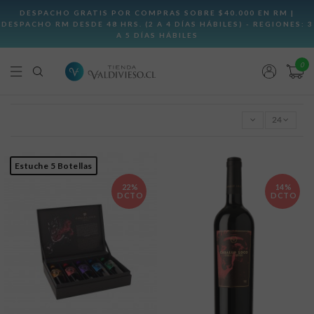
0
24
Estuche 5 Botellas
22%
14%
DCTO
DCTO