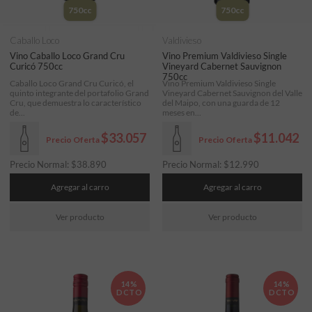
750cc
750cc
Caballo Loco
Valdivieso
Vino Caballo Loco Grand Cru
Vino Premium Valdivieso Single
Curicó 750cc
Vineyard Cabernet Sauvignon
750cc
Caballo Loco Grand Cru Curicó, el
Vino Premium Valdivieso Single
quinto integrante del portafolio Grand
Vineyard Cabernet Sauvignon del Valle
Cru, que demuestra lo característico
del Maipo, con una guarda de 12
de...
meses en...
$33.057
$11.042
Precio Oferta
Precio Oferta
Precio Normal:
$
38.890
Precio Normal:
$
12.990
Agregar al carro
Agregar al carro
Ver producto
Ver producto
14%
14%
DCTO
DCTO