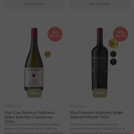
Ver producto
Ver producto
14%
14%
DCTO
DCTO
750cc
750cc
Valdivieso
Valdivieso
Vino Gran Reserva Valdivieso
Vino Premium Valdivieso Single
Valley Selection Chardonnay
Vineyard Merlot 750cc
750cc
Vino Gran Reserva Valdivieso Valley
Vino Premium Valdivieso Single
Selection Chardonnay del Valle de
Vineyard Merlot del Valle de Curicó,
Leyda, con una guarda de 12 meses en
con una guarda de 12 meses en barrica