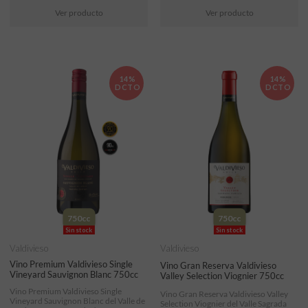
Ver producto
Ver producto
14%
14%
DCTO
DCTO
750cc
750cc
Sin stock
Sin stock
Valdivieso
Valdivieso
Vino Premium Valdivieso Single
Vino Gran Reserva Valdivieso
Vineyard Sauvignon Blanc 750cc
Valley Selection Viognier 750cc
Vino Premium Valdivieso Single
Vino Gran Reserva Valdivieso Valley
Vineyard Sauvignon Blanc del Valle de
Selection Viognier del Valle Sagrada