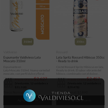
310ml
350cc
Valdivieso
Rossard
Espumante Valdivieso Lata
Lata Spritz Rossard Hibiscus 350cc
Moscato 310ml
- Ready to drink
Espumante en
Cóctel Rossard Spritz Hibiscus en lata,
Lata Moscato 310ml. Nueva variedad
Ready to drink. El sabor vibrante del
moscato, con perfil dulce y floral.
hibisco, combinado con el dulzor...
$2.627
$2.457
Precio Oferta
Precio Oferta
(Venta min. 12 unidades x
(Venta min. 12 unidades x
$31.518
)
$29.478
)
Precio Normal:
$
3.090
Precio Normal:
$
2.890
Agregar al carro
Agregar al carro