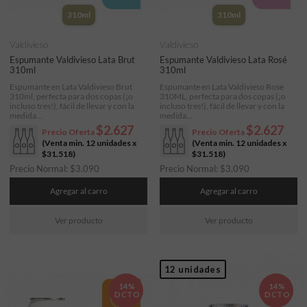
310ml
310ml
Valdivieso
Valdivieso
Espumante Valdivieso Lata Brut
Espumante Valdivieso Lata Rosé
310ml
310ml
Espumante en Lata Valdivieso Brut
Espumante en Lata Valdivieso Rose
310ml, perfecta para dos copas (¡o
310ML, perfecta para dos copas (¡o
incluso tres!), fácil de llevar y con la
incluso tres!), fácil de llevar y con la
medida...
medida...
$2.627
$2.627
Precio Oferta
Precio Oferta
(Venta min. 12 unidades x
(Venta min. 12 unidades x
$31.518
)
$31.518
)
Precio Normal:
$
3.090
Precio Normal:
$
3.090
Agregar al carro
Agregar al carro
Ver producto
Ver producto
12 unidades
14%
14%
DCTO
DCTO