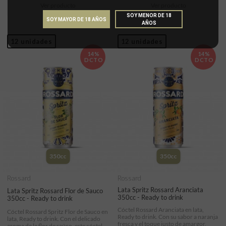
Ver producto
Ver producto
SOY MENOR DE 18
SOY MAYOR DE 18 AÑOS
AÑOS
12 unidades
12 unidades
14%
14%
DCTO
DCTO
350cc
350cc
Rossard
Rossard
Lata Spritz Rossard Aranciata
Lata Spritz Rossard Flor de Sauco
350cc - Ready to drink
350cc - Ready to drink
Cóctel Rossard Aranciata en lata,
Cóctel Rossard Spritz Flor de Sauco en
Ready to drink. Con su sabor a naranja
lata, Ready to drink. Con el delicado
fresca y el toque justo de amargor,
aroma de la flor de saúco, este cóctel...