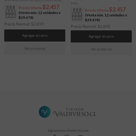
esta...
$2.457
Precio Oferta
$2.457
Precio Oferta
(Venta min. 12 unidades x
(Venta min. 12 unidades x
$29.478
)
$29.478
)
Precio Normal:
$
2.890
Precio Normal:
$
2.890
Agregar al carro
Agregar al carro
Ver producto
Ver producto
Síguenos en Redes Sociale