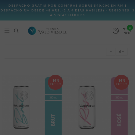
0
6
14%
14%
DCTO
DCTO