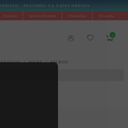
Nosotros
Servicio de cliente
Mis pedidos
Mi cuenta
0
CERVEZAS
PACKS
SALDOS