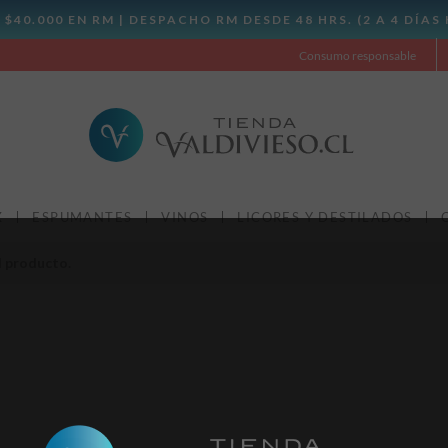
Consumo responsable
X
ESPUMANTES
VINOS
LICORES Y DESTILADOS
l producto.