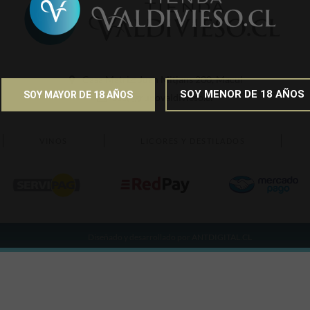
Casa Matriz: Juan Mitjans 200, Macul
SOY MENOR DE 18 AÑOS
SOY MAYOR DE 18 AÑOS
Sac@grupovaldivieso.cl
VINOS
LICORES Y DESTILADOS
Diseñado y desarrollado por
ANTDIGITAL.CL