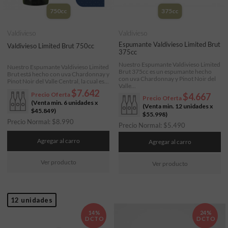
750cc
375cc
Valdivieso
Valdivieso
Espumante Valdivieso Limited Brut
Valdivieso Limited Brut 750cc
375cc
Nuestro Espumante Valdivieso Limited
Nuestro Espumante Valdivieso Limited
Brut 375cc es un espumante hecho
Brut está hecho con uva Chardonnay y
con uva Chardonnay y Pinot Noir del
Pinot Noir del Valle Central, la cual es...
Valle...
$7.642
Precio Oferta
$4.667
Precio Oferta
(Venta min. 6 unidades x
(Venta min. 12 unidades x
$45.849
)
$55.998
)
Precio Normal:
$
8.990
Precio Normal:
$
5.490
Agregar al carro
Agregar al carro
Ver producto
Ver producto
12 unidades
14%
24%
DCTO
DCTO