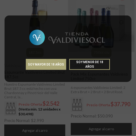
187,5cc
750cc c/u
SOY MENOR DE 18
SOY MAYOR DE 18 AÑOS
Valdivieso
Valdivieso
AÑOS
Espumante Valdivieso Limited Brut
Pack Mix Espumantes Valdivieso
187,5cc
Limited 750cc
Nuestro Espumante Valdivieso Limited
6 espumantes Valdivieso Limited: 2
Brut 187,5 cc está hecho con uva
Extra Brut + 2 Brut + 2 Brut Rosé.
Chardonnay y Pinot Noir del Valle
Central, la...
$2.542
$37.790
Precio Oferta
Precio Oferta
(Venta min. 12 unidades x
$30.498
)
Precio Normal:
$
50.090
Precio Normal:
$
2.990
Agregar al carro
Agregar al carro