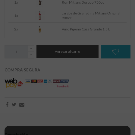
1x
Ron Mitjans Dorado 750cc
Jarabe de Granadina Mitjans Original
1x
900cc
2x
Vino Pipeño Casa Grande 1.5 L
Agregar al carro
COMPRA SEGURA
Descripción