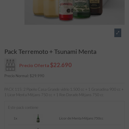
Pack Terremoto + Tsunami Menta
$22.690
Precio Oferta
Precio Normal:
$
29.990
PACK 115: 2 Pipeño Casa Grande vidrio 1.500 cc + 1 Granadina 900 cc +
1 Licor Menta Mitjans 750 cc + 1 Ron Dorado Mitjans 750 cc
Este pack contiene
1x
Licor de Menta Mitjans 750cc