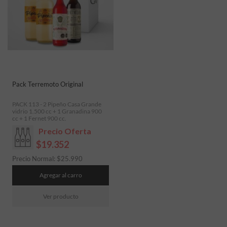
Pack Terremoto Original
PACK 113 - 2 Pipeño Casa Grande
vidrio 1.500 cc + 1 Granadina 900
cc + 1 Fernet 900 cc.
Precio Oferta
$19.352
Precio Normal:
$
25.990
Agregar al carro
Ver producto