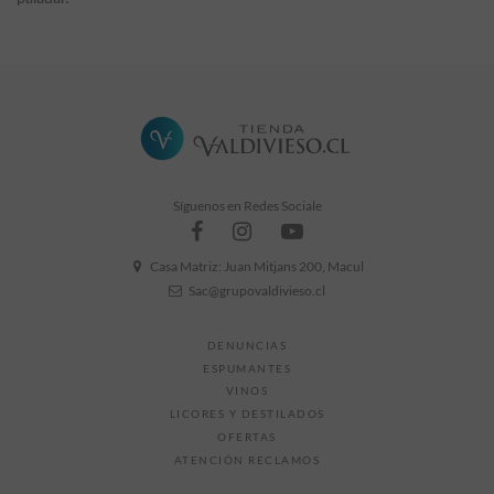
Sin comentarios
Formato
750 ml
Grado Alcohólico
menos de 5 ° GL
Síguenos en Redes Sociale
Casa Matriz: Juan Mitjans 200, Macul
Sac@grupovaldivieso.cl
DENUNCIAS
ESPUMANTES
VINOS
LICORES Y DESTILADOS
OFERTAS
ATENCIÓN RECLAMOS