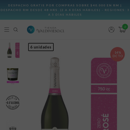
0
6 unidades
14%
DCTO