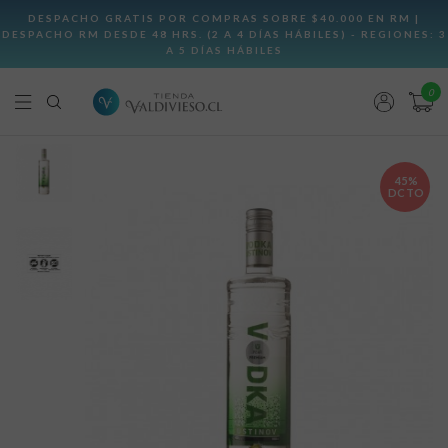
0
45%
DCTO