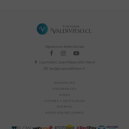
Formato
700cc
Grado Alcohólico
40° GL
Síguenos en Redes Sociale
Casa Matriz: Juan Mitjans 200, Macul
Sac@grupovaldivieso.cl
DENUNCIAS
ESPUMANTES
VINOS
LICORES Y DESTILADOS
OFERTAS
ATENCIÓN RECLAMOS