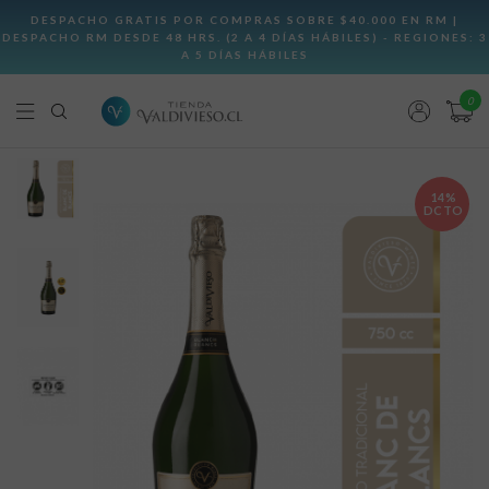
0
14%
DCTO