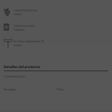
Cepa
Chardonnay
100%
Cosecha
a mano.
Febrero.
Es mejor
después de 18
meses.
Detalles del producto
Comentarios
Formato
750cc
Sin comentarios