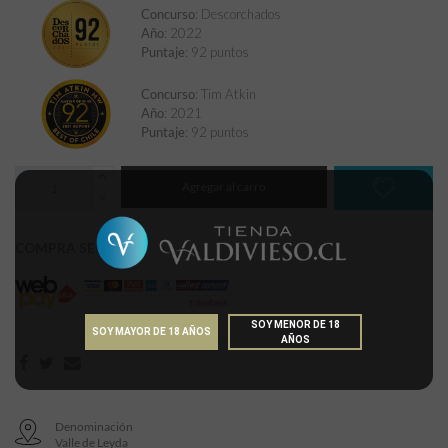
Concurso
: Descorchados
Año
: 2022
Puntaje
: 92 puntos
Concurso
: Tim Atkin
Año
: 2021
Puntaje
: 92 puntos
Agregar al carro
COMPRA SEGURA
SOY MENOR DE 18
SOY MAYOR DE 18 AÑOS
AÑOS
Denominación
Valle de Leyda