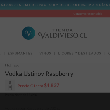
Consumo responsable
X
ESPUMANTES
VINOS
LICORES Y DESTILADOS
Ustinov
Vodka Ustinov Raspberry
$4.837
Precio Oferta
Precio Normal:
$
5.690
Vodka sabor Raspberry de 700 cc.