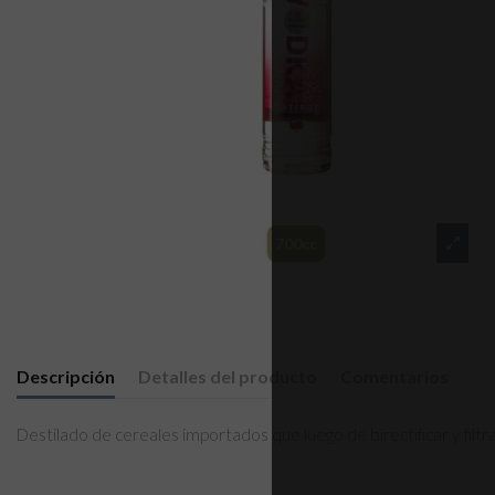
700cc
Descripción
Detalles del producto
Comentarios
Destilado de cereales importados que luego de birectificar y filt
Sin comentarios
Formato