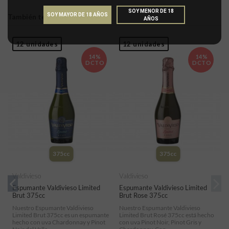
SOY MENOR DE 18
SOY MAYOR DE 18 AÑOS
También te puede interesar
AÑOS
12 unidades
12 unidades
14%
14%
DCTO
DCTO
375cc
375cc
Valdivieso
Valdivieso
Espumante Valdivieso Limited
Espumante Valdivieso Limited
Brut 375cc
Brut Rose 375cc
Nuestro Espumante Valdivieso
Nuestro Espumante Valdivieso
el
Limited Brut 375cc es un espumante
Limited Brut Rosé 375cc está hecho
hecho con uva Chardonnay y Pinot
con uva Pinot Noir, Pinot Gris y