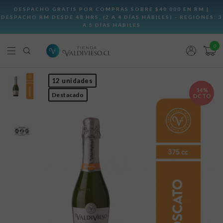
0
12 unidades
14%
Destacado
DCTO