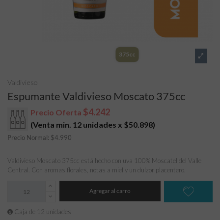
375cc
Valdivieso
Espumante Valdivieso Moscato 375cc
$4.242
Precio Oferta
(Venta min. 12 unidades x
$50.898
)
Precio Normal:
$
4.990
Valdivieso Moscato 375cc está hecho con uva 100% Moscatel del Valle
Central. Con aromas florales, notas a miel y un dulzor placentero.
Agregar al carro
Caja de 12 unidades