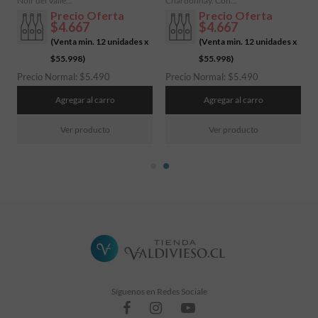
Noir del Valle...
Chardonnay. Con...
Precio Oferta
Precio Oferta
$4.667
$4.667
(Venta min. 12 unidades x
(Venta min. 12 unidades x
$55.998
)
$55.998
)
Precio Normal:
$
5.490
Precio Normal:
$
5.490
Agregar al carro
Agregar al carro
Ver producto
Ver producto
Síguenos en Redes Sociale