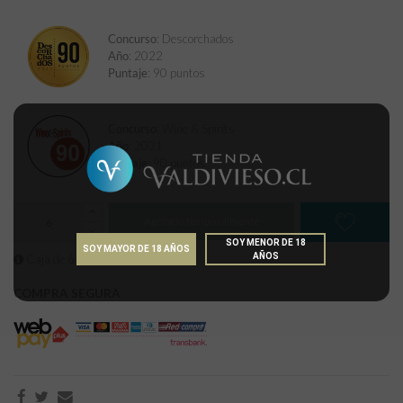
Concurso
: Descorchados
Año
: 2022
Puntaje
: 90 puntos
Concurso
: Wine & Spirits
Año
: 2021
Puntaje
: 90 puntos
Agotado temporalmente
SOY MENOR DE 18
SOY MAYOR DE 18 AÑOS
AÑOS
Caja de 6 unidades
COMPRA SEGURA