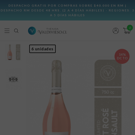
0
6 unidades
14%
DCTO