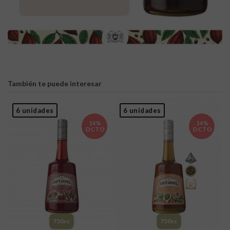
Sin comentarios
Formato
750cc
Grado Alcohólico
20° GL
También te puede interesar
6 unidades
6 unidades
14%
14%
DCTO
DCTO
750cc
750cc