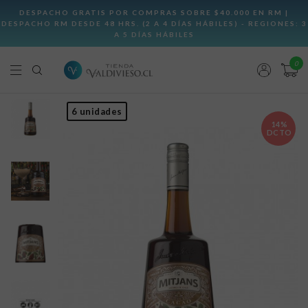
0
6 unidades
14%
DCTO