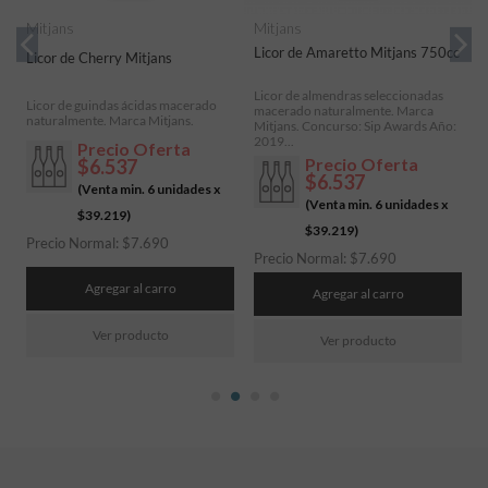
Mitjans
Mitjans
M
Licor de Amaretto Mitjans 750cc
L
Licor de Cherry Mitjans
Licor de almendras seleccionadas
L
Licor de guindas ácidas macerado
macerado naturalmente. Marca
m
naturalmente. Marca Mitjans.
Mitjans. Concurso: Sip Awards Año:
M
2019...
Precio Oferta
Precio Oferta
$6.537
$6.537
(Venta min. 6 unidades x
(Venta min. 6 unidades x
$39.219
)
$39.219
)
Precio Normal:
$
7.690
P
Precio Normal:
$
7.690
Agregar al carro
Agregar al carro
Ver producto
Ver producto