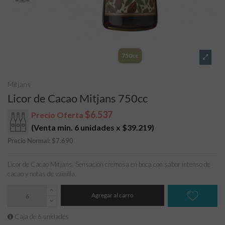
750cc
Mitjans
Licor de Cacao Mitjans 750cc
$6.537
Precio Oferta
(Venta min. 6 unidades x
$39.219
)
Precio Normal:
$
7.690
Licor de Cacao Mitjans. Sensación cremosa en boca con sabor intenso de
cacao y notas de vainilla.
Agregar al carro
Caja de 6 unidades