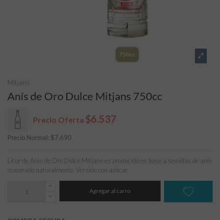
750cc
Mitjans
Anís de Oro Dulce Mitjans 750cc
$6.537
Precio Oferta
Precio Normal:
$
7.690
Licor de Anís de Oro Dulce Mitjans es producido en base a semillas de anís
macerado naturalmente. Versión con azúcar.
Agregar al carro