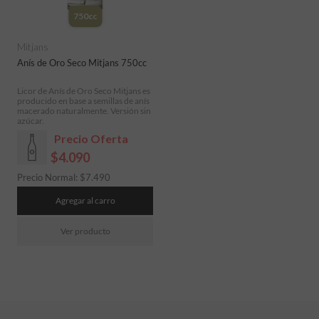
750cc
Mitjans
Anís de Oro Seco Mitjans 750cc
Licor de Anís de Oro Seco Mitjans es
producido en base a semillas de anís
macerado naturalmente. Versión sin
azúcar.
Precio Oferta
$4.090
Precio Normal:
$
7.490
Agregar al carro
Ver producto