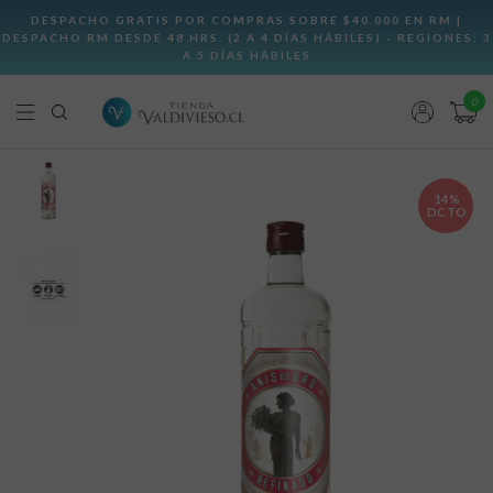
0
14%
DCTO