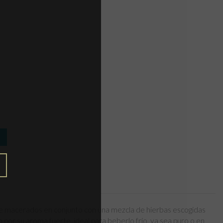
que macerados en conjunto con una mezcla de hierbas escogidas
 por su aroma fuerte, ideal para beberlo frío, ya sea puro o en