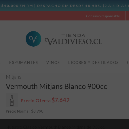
Consumo responsable
X
ESPUMANTES
VINOS
LICORES Y DESTILADOS
Mitjans
Vermouth Mitjans Blanco 900cc
$7.642
Precio Oferta
Precio Normal:
$
8.990
Nuestro Clásico Vermouth Blanco Mitjans de 900cc.