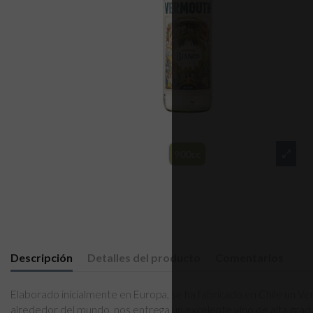
900cc
Descripción
Detalles del producto
Comentarios
Elaborado inicialmente en Europa, se ha fabricado en Chile un 
alrededor del mundo, nos entrega un excelente vino de alta gradua