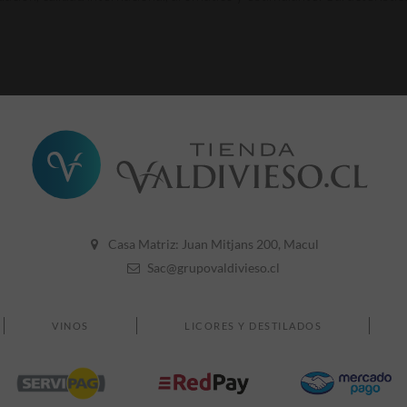
900cc
16° GL
Casa Matriz: Juan Mitjans 200, Macul
Sac@grupovaldivieso.cl
VINOS
LICORES Y DESTILADOS