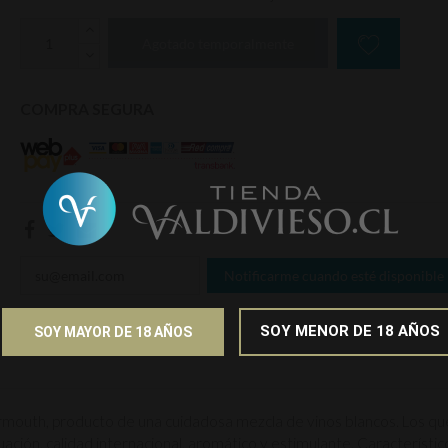
Agotado temporalmente
COMPRA SEGURA
Notificarme cuando esté disponible
SOY MENOR DE 18 AÑOS
SOY MAYOR DE 18 AÑOS
Vermouth, producto de una cuidadosa mezcla de vinos blancos. Los 
ción, calidad internacional, aromático y estimulante. Característico