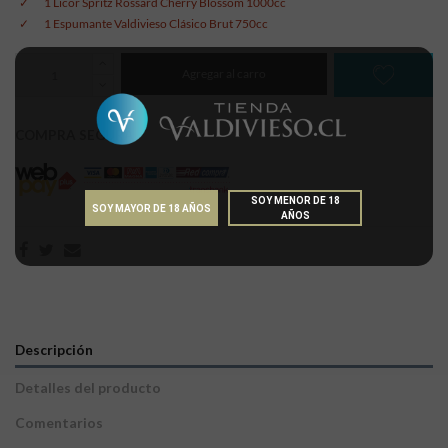
1 Licor Spritz Rossard Cherry Blossom 1000cc
1 Espumante Valdivieso Clásico Brut 750cc
Agregar al carro
COMPRA SEGURA
SOY MENOR DE 18
SOY MAYOR DE 18 AÑOS
AÑOS
Descripción
Detalles del producto
Comentarios