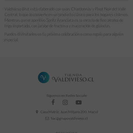
Valdivieso Brut está elaborado con uvas Chardonnay y Pinot Noir del Valle
Central, lo que lo convierte en un producto clásico para los hogares chilenos.
Mientras que el aperitivo Spritz Aranciata es la mezcla de fino alcohol de
trigo importado, con jarabe de fructosa y maceración de giuindas.
Puedes disfrutarlos en tu próxima celebración o como regalo para alguien
especial.
Sin comentarios
Formato
1750cc
Grado Alcohólico
12° GL
Síguenos en Redes Sociale
Casa Matriz: Juan Mitjans 200, Macul
Sac@grupovaldivieso.cl