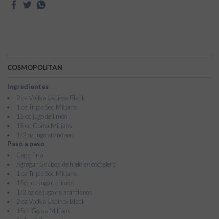
COSMOPOLITAN
Ingredientes
2 oz Vodka Ustinov Black
1 oz Triple Sec Mitjans
15 cc jugo de limón
15 cc Goma Mitjans
1/2 oz jugo arándano
Paso a paso
Copa Fría
Agregar 5 cubos de hielo en coctelera
1 oz Triple Sec Mitjans
15cc de jugo de limón
1/2 oz de jugo de arándanos
2 oz Vodka Ustinov Black
15cc Goma Mitjans