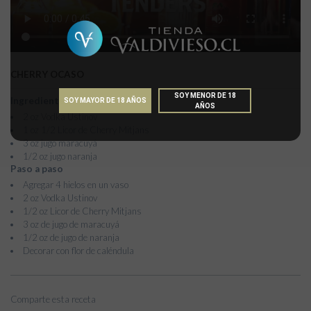
CHERRY OCASO
SOY MENOR DE 18
Ingredientes
SOY MAYOR DE 18 AÑOS
AÑOS
2 oz Vodka Ustinov
1 oz 1/2 Licor de Cherry Mitjans
3 oz jugo maracuyá
1/2 oz jugo naranja
Paso a paso
Agregar 4 hielos en un vaso
2 oz Vodka Ustinov
1/2 oz Licor de Cherry Mitjans
3 oz de jugo de maracuyá
1/2 oz de jugo de naranja
Decorar con flor de caléndula
Comparte esta receta