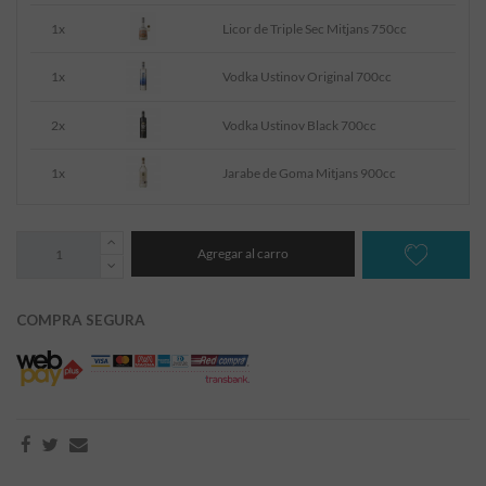
1x
Licor de Triple Sec Mitjans 750cc
1x
Vodka Ustinov Original 700cc
2x
Vodka Ustinov Black 700cc
1x
Jarabe de Goma Mitjans 900cc
Agregar al carro
COMPRA SEGURA