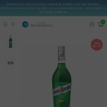
0
14%
DCTO