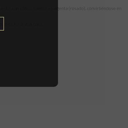
xpuesto a un cítrico, cambia a magenta (rosado), convirtiéndose en
mente, los frutos rojos.