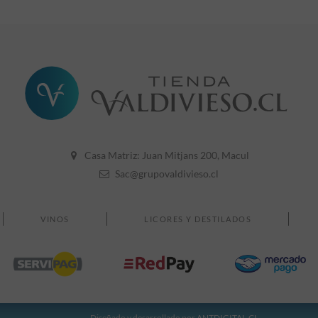
750cc
30° GL
Casa Matriz: Juan Mitjans 200, Macul
Sac@grupovaldivieso.cl
VINOS
LICORES Y DESTILADOS
Diseñado y desarrollado por
ANTDIGITAL.CL