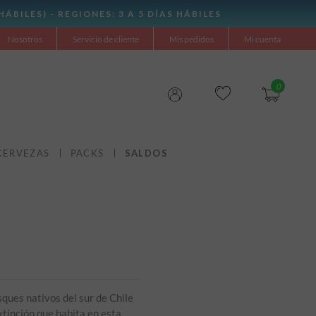
Nosotros
Servicio de cliente
Mis pedidos
Mi cuenta
0
CERVEZAS
PACKS
SALDOS
sques nativos del sur de Chile
xtinción que habita en esta