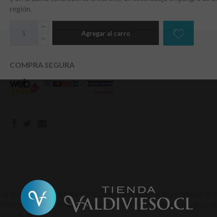
región.
Agregar al carro
COMPRA SEGURA
la Araucanía, entre Villarrica y Licanray. Utiliza frutos y especies
e maíz macerados en una mezcla de frutos del sur, albahaca, piña y c
libre de gluten.