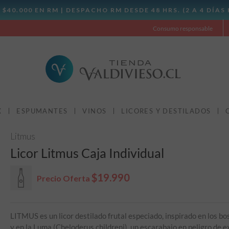
Consumo responsable
X
ESPUMANTES
VINOS
LICORES Y DESTILADOS
Litmus
Licor Litmus Caja Individual
$19.990
Precio Oferta
LITMUS es un licor destilado frutal especiado, inspirado en los bo
y en la Luma (Cheloderus childreni), un escarabajo en peligro de e