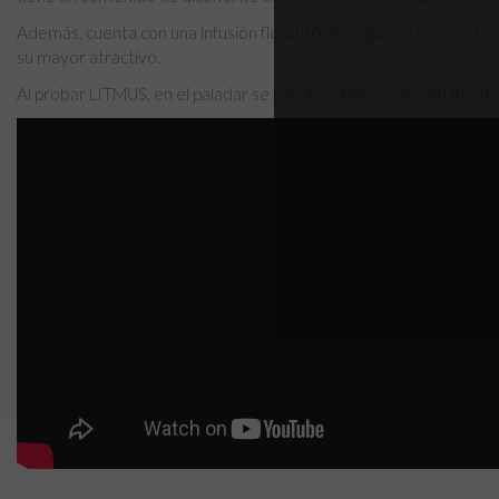
Además, cuenta con una infusión floral 100% orgánica que le otorga
su mayor atractivo.
Al probar LITMUS, en el paladar se percibe primero el cardamomo, 
Sin comentarios