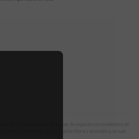
 propios de la zona, además de un par de especies provenientes de
ardamomo, brindando una sensación floral y aromática, el cual