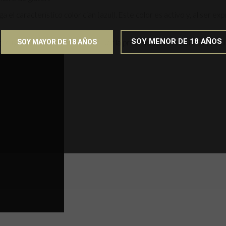
 el característico color cian (azul). Este color es activo y, al ser e
SOY MENOR DE 18 AÑOS
SOY MAYOR DE 18 AÑOS
cuyo sabor perdura, seguido por la presencia de la albahaca y, final