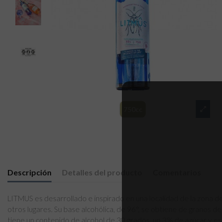
750cc
Descripción
Detalles del producto
Comentarios
LITMUS es desarrollado e inspirado en una localidad de la zona de 
otros lugares. Su base alcohólica, de 96°, se obtiene de granos d
tiene un contenido de alcohol de 30 grados, un 3% de azúcar y es 