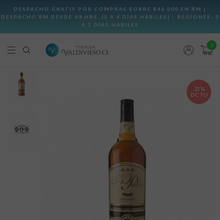
0
21%
DCTO