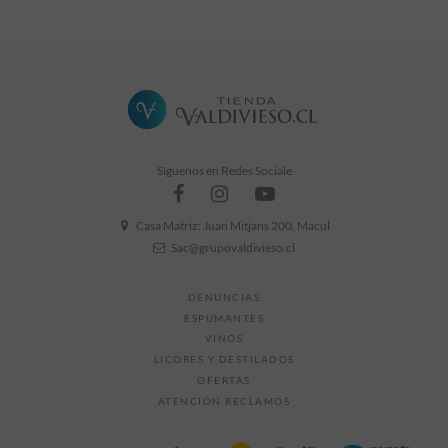
Sin comentarios
Formato
1000cc
Grado Alcohólico
38° GL
Síguenos en Redes Sociale
Casa Matriz: Juan Mitjans 200, Macul
Sac@grupovaldivieso.cl
DENUNCIAS
ESPUMANTES
VINOS
LICORES Y DESTILADOS
OFERTAS
ATENCIÓN RECLAMOS